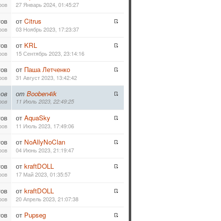
ров
27 Январь 2024, 01:45:27
тов
от
Citrus
ров
03 Ноябрь 2023, 17:23:37
тов
от
KRL
ров
15 Сентябрь 2023, 23:14:16
тов
от
Паша Летченко
ров
31 Август 2023, 13:42:42
ов
от
Booben4ik
ров
11 Июль 2023, 22:49:25
тов
от
AquaSky
ров
11 Июль 2023, 17:49:06
тов
от
NoAllyNoClan
ров
04 Июнь 2023, 21:19:47
тов
от
kraftDOLL
ров
17 Май 2023, 01:35:57
тов
от
kraftDOLL
ров
20 Апрель 2023, 21:07:38
тов
от
Pupseg