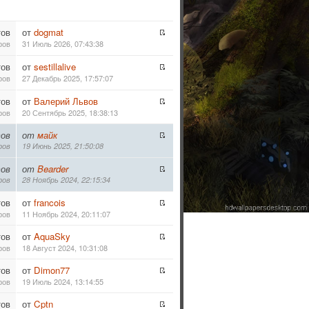
тов
от
dogmat
ров
31 Июль 2026, 07:43:38
тов
от
sestillalive
ров
27 Декабрь 2025, 17:57:07
тов
от
Валерий Львов
ров
20 Сентябрь 2025, 18:38:13
ов
от
майк
ров
19 Июнь 2025, 21:50:08
ов
от
Bearder
ров
28 Ноябрь 2024, 22:15:34
тов
от
francois
ров
11 Ноябрь 2024, 20:11:07
тов
от
AquaSky
ров
18 Август 2024, 10:31:08
тов
от
Dimon77
ров
19 Июль 2024, 13:14:55
тов
от
Cptn