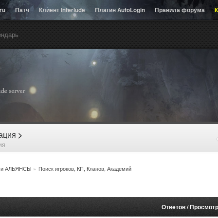
.ru
Патч
Клиент Interlude
Плагин AutoLogin
Правила форума
К
ендарь
рация
>
ия
 и АЛЬЯНСЫ
»
Поиск игроков, КП, Кланов, Академий
Ответов
/
Просмот