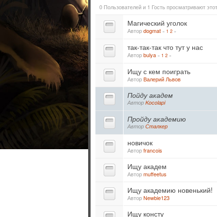
0 Пользователей и 1 Гость просматривают этот
Магический уголок
Автор
dogmat
«
1
2
»
так-так-так что тут у нас
Автор
bulya
«
1
2
»
Ищу с кем поиграть
Автор
Валерий Львов
Пойду академ
Автор
Kocolapi
Пройду академию
Автор
Сталкер
новичок
Автор
francois
Ищу академ
Автор
muffeetus
Ищу академию новенький!
Автор
Newbie123
Ищу консту