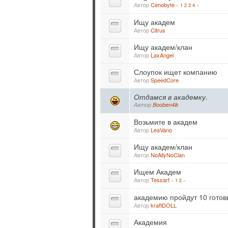
Автор
Cenobyte
«
1
2
3
4
»
Ищу академ
Автор
Citrus
Ищу академ/клан
Автор
LaxAngel
Слоупок ищет компанию
Автор
SpeedCore
Отдамся в академку.
Автор
Booben4ik
Возьмите в академ
Автор
LeaVano
Ищу академ/клан
Автор
NoAllyNoClan
Ищем Академ
Автор
Tessart
«
1
2
»
академию пройдут 10 готов
Автор
kraftDOLL
Академия