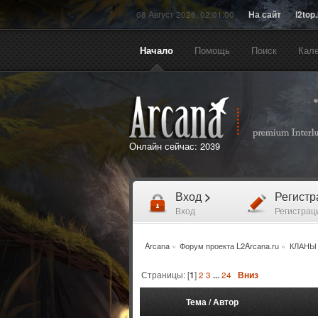
08 Август 2026, 02:01:00
На сайт
l2top
Начало
Помощь
Поиск
Кал
Онлайн сейчас:
2039
Вход
>
Регист
Вход
Регистрац
Arcana
»
Форум проекта L2Arcana.ru
»
КЛАНЫ
Страницы: [
1
]
2
3
...
24
Вниз
Тема
/
Автор