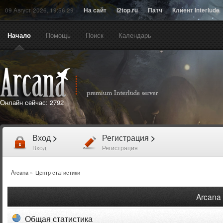
09 Август 2026, 19:56:29
На сайт
l2top.ru
Патч
Клиент Interlude
Начало
Помощь
Поиск
Календарь
Онлайн сейчас:
2792
Вход
>
Регистрация
>
Вход
Регистрация
Arcana
»
Центр статистики
Arcana 
Общая статистика