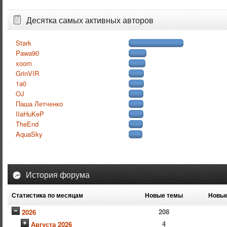
Десятка самых активных авторов
Stark
Pawa90
xoom
GrinVIR
1a0
OJ
Паша Летченко
IIaHuKeP
TheEnd
AquaSky
История форума
Статистика по месяцам
Новые темы
Новые
208
2026
4
Августа 2026