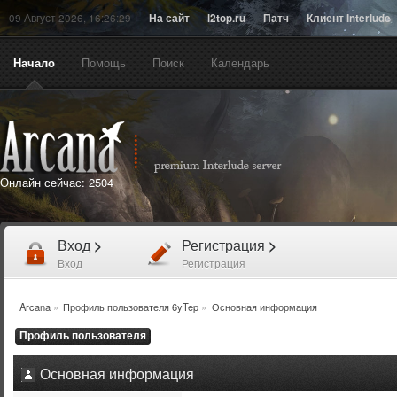
09 Август 2026, 16:26:29
На сайт
l2top.ru
Патч
Клиент Interlude
Начало
Помощь
Поиск
Календарь
Онлайн сейчас:
2504
Вход
>
Регистрация
>
Вход
Регистрация
Arcana
»
Профиль пользователя 6yTep
»
Основная информация
Профиль пользователя
Основная информация