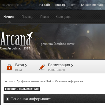
06 Август 2026, 11:17:14
На сайт
l2top.ru
Патч
Клиент Interlude
Начало
Помощь
Поиск
Календарь
Онлайн сейчас:
2335
Вход
>
Регистрация
>
Вход
Регистрация
Arcana
»
Профиль пользователя Stark
»
Основная информация
Профиль пользователя
Основная информация