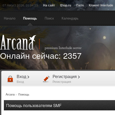
07 Август 2026, 20:54:23
На сайт
l2top.ru
Патч
Клиент Interlude
Начало
Помощь
Поиск
Календарь
Онлайн сейчас:
2357
Вход
>
Регистрация
>
Вход
Регистрация
Arcana
»
Помощь
Помощь пользователям SMF