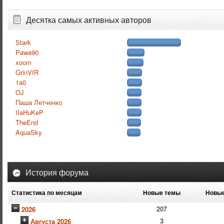
Десятка самых активных авторов
Stark
Pawa90
xoom
GrinVIR
1a0
OJ
Паша Летченко
IIaHuKeP
TheEnd
AquaSky
История форума
Статистика по месяцам
Новые темы
Новые
207
2026
3
Августа 2026