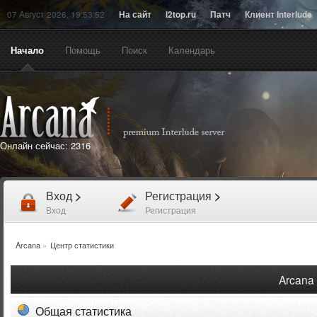
07 Август 2026, 19:53:52
На сайт
l2top.ru
Патч
Клиент Interlude
Начало
Помощь
Поиск
Календарь
Онлайн сейчас:
2316
Вход
>
Регистрация
>
Вход
Регистрация
Arcana
»
Центр статистики
Arcana 
Общая статистика