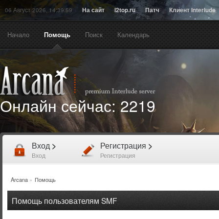
06 Август 2026, 14:39:59
На сайт
l2top.ru
Патч
Клиент Interlude
Начало
Помощь
Поиск
Календарь
Онлайн сейчас:
2219
Вход
>
Регистрация
>
Вход
Регистрация
Arcana
»
Помощь
Помощь пользователям SMF