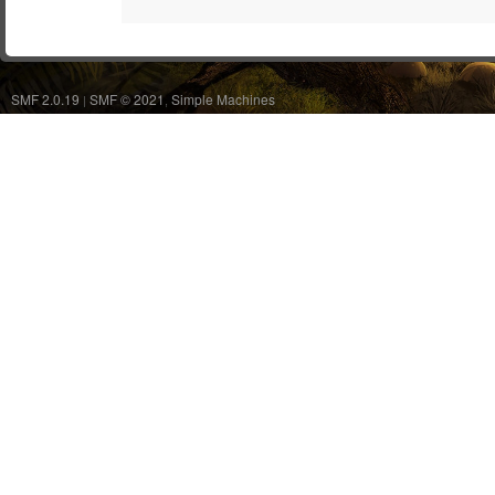
SMF 2.0.19
SMF © 2021
Simple Machines
|
,