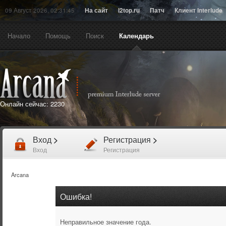
09 Август 2026, 02:31:45
На сайт
l2top.ru
Патч
Клиент Interlude
Начало
Помощь
Поиск
Календарь
Онлайн сейчас:
2230
Вход
>
Регистрация
>
Вход
Регистрация
Arcana
Ошибка!
Неправильное значение года.