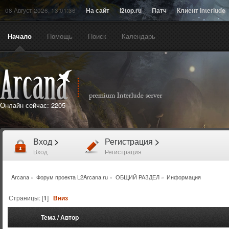
08 Август 2026, 13:01:36
На сайт
l2top.ru
Патч
Клиент Interlude
Начало
Помощь
Поиск
Календарь
Онлайн сейчас:
2205
Вход
>
Регистрация
>
Вход
Регистрация
Arcana
»
Форум проекта L2Arcana.ru
»
ОБЩИЙ РАЗДЕЛ
»
Информация
Страницы: [
1
]
Вниз
Тема
/
Автор