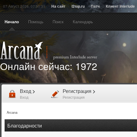
07 Август 2026, 07:50:31
На сайт
l2top.ru
Патч
Клиент Interlude
Начало
Помощь
Поиск
Календарь
Онлайн сейчас:
1972
Вход
>
Регистрация
>
Вход
Регистрация
Arcana
Благодарности