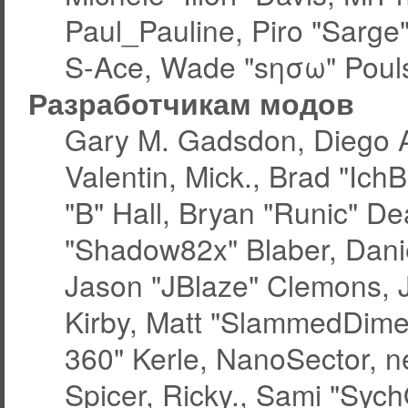
Paul_Pauline, Piro "Sarge
S-Ace, Wade "sησω" Pouls
Разработчикам модов
Gary M. Gadsdon, Diego 
Valentin, Mick., Brad "
"B" Hall, Bryan "Runic" De
"Shadow82x" Blaber, Dani
Jason "JBlaze" Clemons, J
Kirby, Matt "SlammedDime
360" Kerle, NanoSector, ne
Spicer, Ricky., Sami "Syc