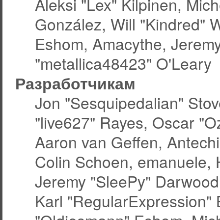
Aleksi "Lex" Kilpinen, Miche
González, Will "Kindred" 
Eshom, Amacythe, Jeremy
"metallica48423" O'Leary
Разработчикам
Jon "Sesquipedalian" Stov
"live627" Rayes, Oscar "
Aaron van Geffen, Antechin
Colin Schoen, emanuele, 
Jeremy "SleePy" Darwood
Karl "RegularExpression"