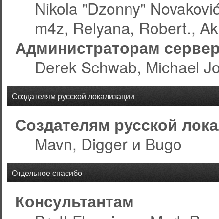
Nikola "Dzonny" Novakovi
m4z, Relyana, Robert., A
Администраторам серве
Derek Schwab, Michael Jo
Создателям русской локализации
Создателям русской лок
Mavn, Digger и Bugo
Отдельное спасибо
Консультантам