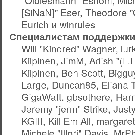
"Oldiesmann" Eshom, Micha
[SiNaN]" Eser, Theodore "
Eurich и winrules
Специалистам поддержк
Will "Kindred" Wagner, lurk
Kilpinen, JimM, Adish "(F.L
Kilpinen, Ben Scott, Bigg
Large, Duncan85, Eliana 
GigaWatt, gbsothere, Harr
Jeremy "jerm" Strike, Jus
KGIII, Kill Em All, margare
Michele "Illori" Davis, MrPh