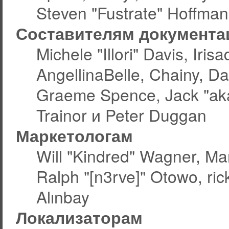
Steven "Fustrate" Hoffman
Составителям документа
Michele "Illori" Davis, Ir
AngellinaBelle, Chainy, Da
Graeme Spence, Jack "aka
Trainor и Peter Duggan
Маркетологам
Will "Kindred" Wagner, Ma
Ralph "[n3rve]" Otowo, ric
Alınbay
Локализаторам