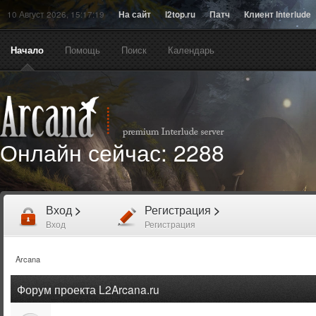
10 Август 2026, 15:17:19
На сайт
l2top.ru
Патч
Клиент Interlude
Начало
Помощь
Поиск
Календарь
Онлайн сейчас:
2288
Вход
>
Регистрация
>
Вход
Регистрация
Arcana
Форум проекта L2Arcana.ru