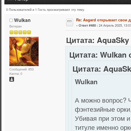
0 Пользователей и 1 Гость просматривают эту тему.
Тема: Asgard открывает свои двери. (Прочитано 563388 
Wulkan
Re: Asgard открывает свои д
«
24 Апрель 2025, 13:07
Ответ #480 :
Ветеран
Цитата: AquaSky 
Цитата: Wulkan о
Цитата: AquaSky
Сообщений: 853
Karma: 0
Wulkan
А можно вопрос? Ч
фэнтезийные орки,
Убивая при этом и
титуле именно орк