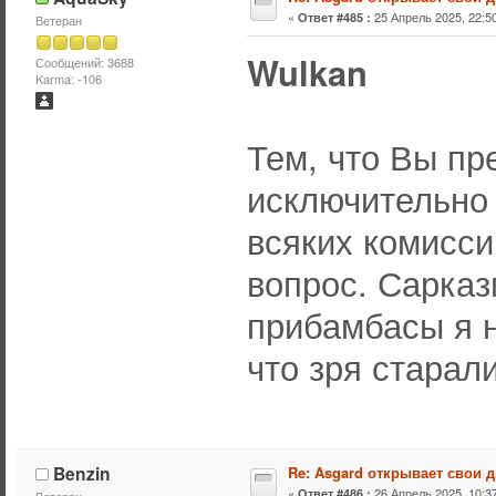
«
25 Апрель 2025, 22:50
Ответ #485 :
Ветеран
Wulkan
Сообщений: 3688
Karma: -106
Тем, что Вы пр
исключительно
всяких комисси
вопрос. Сарказ
прибамбасы я 
что зря старал
Benzin
Re: Asgard открывает свои д
«
26 Апрель 2025, 10:37
Ответ #486 :