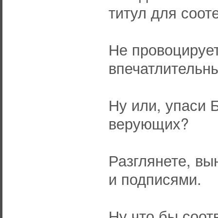
титул для соот
Не провоцирует
впечатлительн
Ну или, упаси Б
верующих?
Разглянете, вы
и подписями.
Ну что бы соот