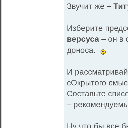
Звучит же –
Тит
Изберите предс
– он в
версуса
доноса.
И рассматривай
сОкрытого смыс
Составьте спис
– рекомендуемы
Ну что бы все б