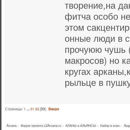
творение,на д
фитча особо не
этом сакцентир
онные люди в 
прочуюю чушь (
макросов) но к
кругах арканы,
рыльце в пушк
Страницы:
1
...
31
32
[
33
]
Вверх
Arcana
»
Форум проекта L2Arcana.ru
»
КЛАНЫ и АЛЬЯНСЫ
»
Набор в клан
»
Asg