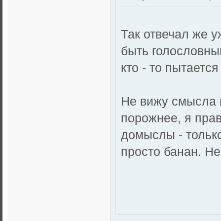
Так отвечал же у
быть голословным.
кто - то пытаетс
Не вижу смысла 
порожнее, я пра
домыслы - тольк
просто банан. Н