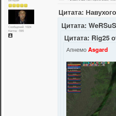
Ветеран
Цитата: Навухого
Цитата: WeRSuSS
Сообщений: 1024
Karma: -595
Цитата: Rig25 о
Апнемо
Asgard