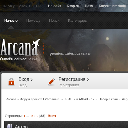
07 Август 2026, 10:31:55
На сайт
l2top.ru
Патч
Клиент Interlude
Начало
Помощь
Поиск
Календарь
Онлайн сейчас:
2069
Вход
>
Регистрация
>
Вход
Регистрация
Arcana
»
Форум проекта L2Arcana.ru
»
КЛАНЫ и АЛЬЯНСЫ
»
Набор в клан
»
Asg
Страницы:
1
...
31
32
[
33
]
Вниз
Автор