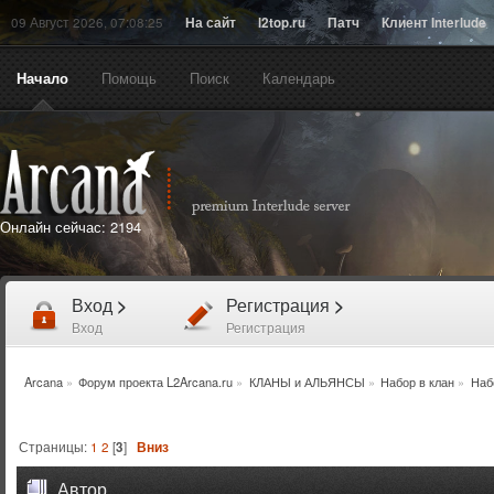
09 Август 2026, 07:08:25
На сайт
l2top.ru
Патч
Клиент Interlude
Начало
Помощь
Поиск
Календарь
Онлайн сейчас:
2194
Вход
>
Регистрация
>
Вход
Регистрация
Arcana
»
Форум проекта L2Arcana.ru
»
КЛАНЫ и АЛЬЯНСЫ
»
Набор в клан
»
Набо
Страницы:
1
2
[
3
]
Вниз
Автор