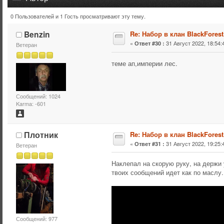
0 Пользователей и 1 Гость просматривают эту тему.
Тема: Набор в клан BlackForest. (Прочитано 53832 раз)
Benzin
Re: Набор в клан BlackForest
«
31 Август 2022, 18:54:
Ответ #30 :
Ветеран
теме ап,империи лес.
Сообщений: 1024
Karma: -601
Плотник
Re: Набор в клан BlackForest
«
31 Август 2022, 19:25:
Ответ #31 :
Ветеран
Наклепал на скорую руку, на держи 
твоих сообщений идет как по маслу.
Сообщений: 977