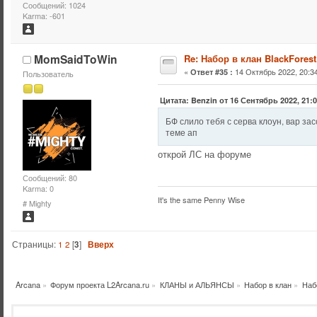
Сообщений: 1024
Karma: -601
MomSaidToWin
Re: Набор в клан BlackForest
«
14 Октябрь 2022, 20:34
Ответ #35 :
Пользователь
Цитата: Benzin от 16 Сентябрь 2022, 21:
БФ слило тебя с серва клоун, вар з
теме ап
открой ЛС на форуме
Сообщений: 80
Karma: 0
It's the same Penny Wise
# Mighty
Страницы:
1
2
[
3
]
Вверх
Arcana
»
Форум проекта L2Arcana.ru
»
КЛАНЫ и АЛЬЯНСЫ
»
Набор в клан
»
Набо