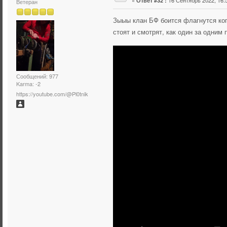
Ответ #32 :
Ветеран
Зыыы клан БФ боится флагнутся когд
стоят и смотрят, как один за одним
Сообщений: 977
Karma: -2
https://youtube.com/@Pl0tnik