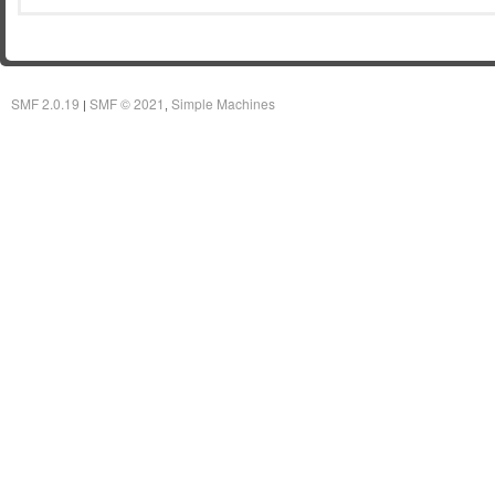
SMF 2.0.19
SMF © 2021
Simple Machines
|
,