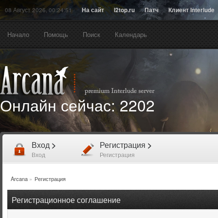
08 Август 2026, 00:24:51
На сайт
l2top.ru
Патч
Клиент Interlude
Начало
Помощь
Поиск
Календарь
Онлайн сейчас:
2202
Вход
>
Регистрация
>
Вход
Регистрация
Arcana
»
Регистрация
Регистрационное соглашение