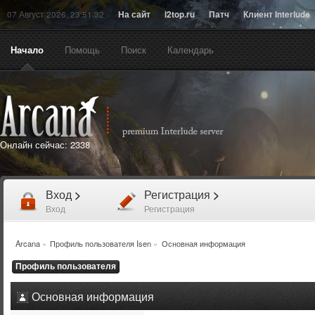
07 Август 2026, 23:51:32
На сайт
l2top.ru
Патч
Клиент Interlude
Начало
Помощь
Поиск
Календарь
Онлайн сейчас:
2338
Вход
>
Регистрация
>
Вход
Регистрация
Arcana
»
Профиль пользователя Isen
»
Основная информация
Профиль пользователя
Основная информация