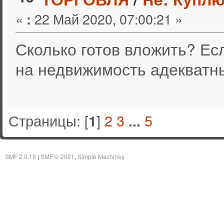
«
22 Май 2020, 07:00:21 »
:
Сколько готов вложить? Ес
на недвижимость адекватн
Страницы: [
]
2
3
5
1
...
SMF 2.0.19
SMF © 2021
Simple Machines
|
,