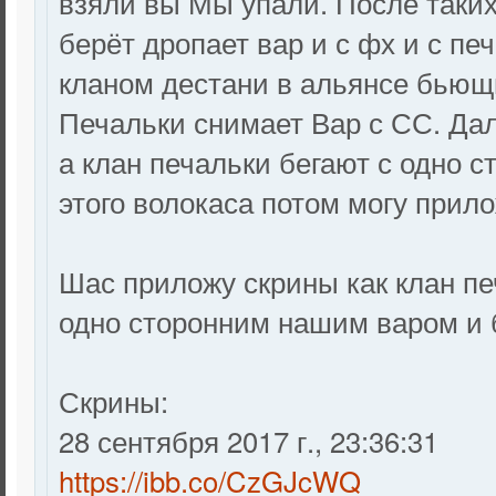
взяли вы Мы упали. После таки
берёт дропает вар и с фх и с пе
кланом дестани в альянсе бьющи
Печальки снимает Вар с СС. Да
а клан печальки бегают с одно с
этого волокаса потом могу прил
Шас приложу скрины как клан пе
одно сторонним нашим варом и 
Скрины:
‎28 ‎сентября ‎2017 ‎г., ‏‎23:36:31
https://ibb.co/CzGJcWQ