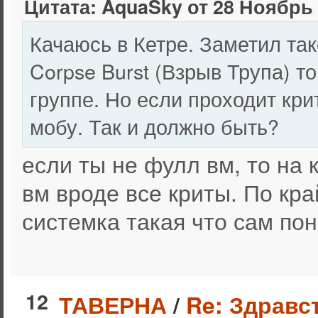
Цитата: AquaSky от 28 Ноябрь 
Качаюсь в Кетре. Заметил та
Corpse Burst (Взрыв Трупа) т
группе. Но если проходит кри
мобу. Так и должно быть?
если ты не фулл вм, то на
вм вроде все криты. По кра
системка такая что сам по
12
ТАВЕРНА
/
Re: Здравс