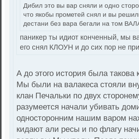
Дибил это вы вар сняли и одно стор
что якобы прометей снял и вы решили
дестани без вара бегали на том ВА
паникер ты идиот конченный, мы в
его снял КЛОУН и до сих пор не пр
А до этого история была такова 
Мы были на валакеса стояли вну
клан Печальки по двух сторонем
разумеется начали убивать доми
односторонним нашим варом нах
кидают али ресы и по флагу на