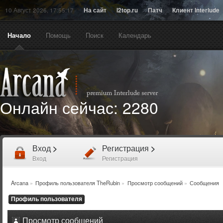
10 Август 2026, 17:55:17
На сайт
l2top.ru
Патч
Клиент Interlude
Начало
Помощь
Поиск
Календарь
Онлайн сейчас:
2280
Вход
>
Регистрация
>
Вход
Регистрация
Arcana
»
Профиль пользователя TheRubin
»
Просмотр сообщений
»
Сообщения
Профиль пользователя
Просмотр сообщений