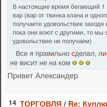
В настоящие время бегающий 1
вар (вар от твинка клана и одно
получаете удовольствие заходя 
пока они воют с другими, то мы о
удовольствие не получаем)
Все я прав
и
льно
с
делал,
ли
не висит не на ком
Привет Александер
14
ТОРГОВЛЯ
/
Re: Куплю