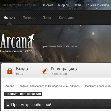
08 Август 2026, 13:09:08
На сайт
l2top.ru
Патч
Клиент Interlude
Начало
Помощь
Поиск
Календарь
Онлайн сейчас:
2177
Вход
>
Регистрация
>
Вход
Регистрация
Arcana
»
Профиль пользователя Не надо со мной спорить
»
Просмотр сообщени
Профиль пользователя
Просмотр сообщений