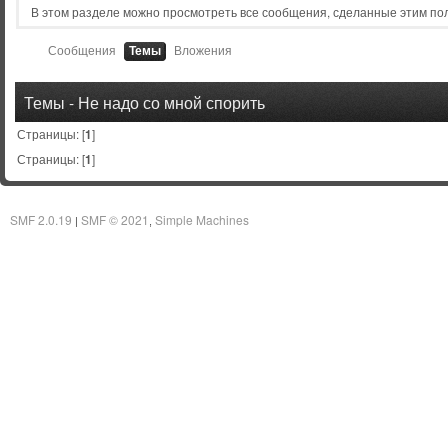
В этом разделе можно просмотреть все сообщения, сделанные этим по
Сообщения
Темы
Вложения
Темы - Не надо со мной спорить
Страницы: [
1
]
Страницы: [
1
]
SMF 2.0.19
SMF © 2021
Simple Machines
|
,