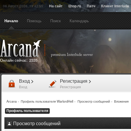
06 Август 2026, 19:42:55
На сайт
l2top.ru
Патч
Клиент Interlude
Начало
Помощь
Поиск
Календарь
Онлайн сейчас:
2335
Вход
>
Регистрация
>
Вход
Регистрация
Arcana
»
Профиль пользователя WarlordHell
»
Просмотр сообщений
»
Вложения
Профиль пользователя
Просмотр сообщений