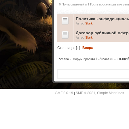
0 Пользователей и 1 Гость просматривают этот
Политика конфиденциаль
Автор
Stark
Договор публичной офе
Автор
Stark
Страницы: [
1
]
Вверх
Arcana
»
Форум проекта L2Arcana.ru
»
ОБЩИЙ
SMF 2.0.19
SMF © 2021
Simple Machines
|
,