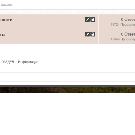
 раздел.
ности
0 Отве
19724 Просмот
рты
0 Отве
15649 Просмот
 РАЗДЕЛ
»
Информация