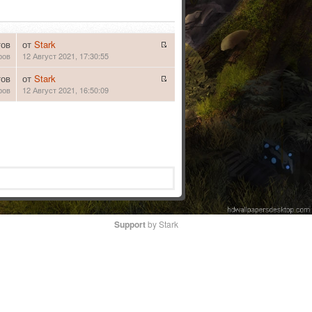
тов
от
Stark
ров
12 Август 2021, 17:30:55
тов
от
Stark
ров
12 Август 2021, 16:50:09
Support
by Stark