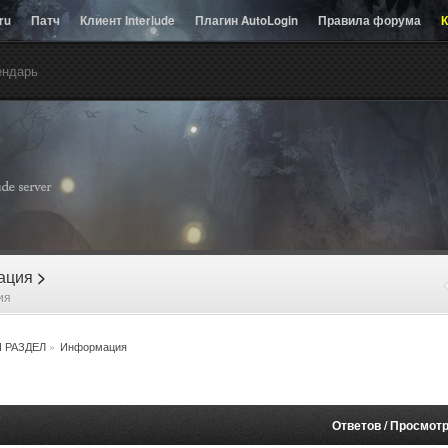
.ru
Патч
Клиент Interlude
Плагин AutoLogin
Правила форума
К
ендарь
рация
>
ия
 РАЗДЕЛ
»
Информация
Ответов
/
Просмот