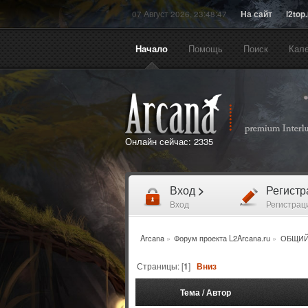
07 Август 2026, 23:48:47
На сайт
l2top
Начало
Помощь
Поиск
Кал
Онлайн сейчас:
2335
Вход
>
Регист
Вход
Регистрац
Arcana
»
Форум проекта L2Arcana.ru
»
ОБЩИЙ
Страницы: [
1
]
Вниз
Тема
/
Автор