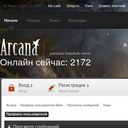
08 Август 2026, 12:40:27
На сайт
l2top.ru
Патч
Клиент Interlude
Начало
Помощь
Поиск
Календарь
Онлайн сейчас:
2172
Вход
>
Регистрация
>
Вход
Регистрация
Arcana
»
Профиль пользователя Stark
»
Просмотр сообщений
»
Темы
Профиль пользователя
Просмотр сообщений