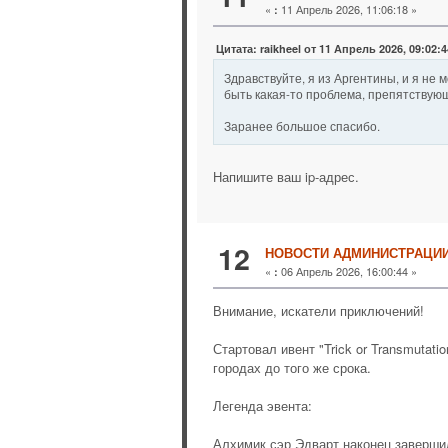
«
11 Апрель 2026, 11:06:18 »
:
Цитата: raikheel от 11 Апрель 2026, 09:02:4
Здравствуйте, я из Аргентины, и я не 
быть какая-то проблема, препятствующ
Заранее большое спасибо.
Напишите ваш ip-адрес.
12
НОВОСТИ АДМИНИСТРАЦИ
«
06 Апрель 2026, 16:00:44 »
:
Внимание, искатели приключений!
Стартовал ивент "Trick or Transmutat
городах до того же срока.
Легенда эвента:
Алхимик сэр Эдварт наконец заверши