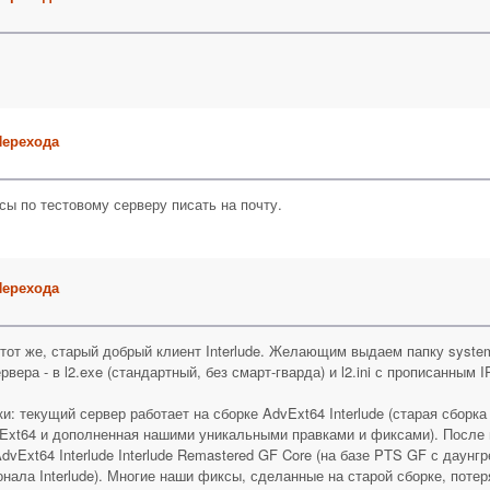
Перехода
сы по тестовому серверу писать на почту.
Перехода
ё тот же, старый добрый клиент Interlude. Желающим выдаем папку syste
вера - в l2.exe (стандартный, без смарт-гварда) и l2.ini с прописанным I
и: текущий сервер работает на сборке AdvExt64 Interlude (старая сборк
vExt64 и дополненная нашими уникальными правками и фиксами). После 
AdvExt64 Interlude Interlude Remastered GF Core (на базе PTS GF с даун
нала Interlude). Многие наши фиксы, сделанные на старой сборке, поте