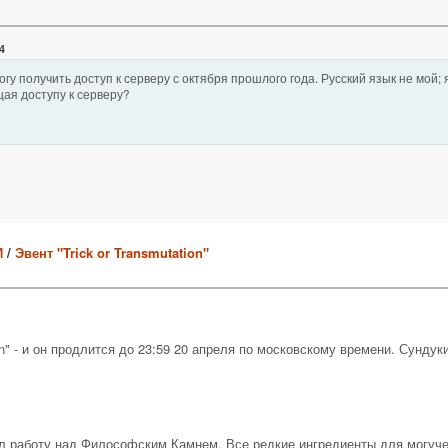
4
могу получить доступ к серверу с октября прошлого года. Русский язык не мой;
ая доступу к серверу?
И
/
Эвент "Trick or Transmutation"
ion" - и он продлится до 23:59 20 апреля по московскому времени. Сунду
л работу над Философским Камнем. Все редкие ингредиенты для могуче