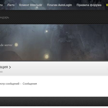
.ru
Патч
Клиент Interlude
Плагин AutoLogin
Правила форума
К
ендарь
рация
>
ия
отр сообщений
»
Сообщения