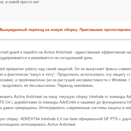
и, в новой просто нет
Вынужденный переход на новую сборку. Приглашаем протестироват
mart-guard и перейти на Active Anticheat - единственная эффективная н
поддерживается и развивается на сегодняшний день.
uard прекратил работу над своей защитой. Он не выпускает фиксы совм
ия и фактически "канул в лету". Продолжать использовать эту защиту ст
розами), и проблематично (из-за растущей несовместимости c Windows 11
а - продлевать её бессмысленно. Переход неизбежен.
ановить Active Anticheat на нашу текущую сборку Interlude от команды 
S C4 с доработками (и команды AdvExt64 и нашими) до функционала Inte
ка давно прекращены. Интегрировать современные системы защиты в неё
ую сборку: ADVEXT64 Interlude 2.0 (на базе официальной GF PTS с даунг
олноценно интегрировать Active Anticheat.