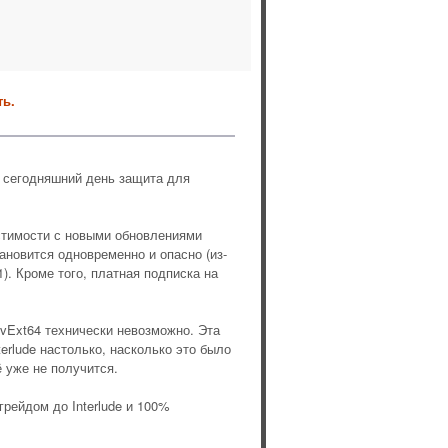
ь.
а сегодняшний день защита для
естимости с новыми обновлениями
ановится одновременно и опасно (из-
). Кроме того, платная подписка на
AdvExt64 технически невозможно. Эта
rlude настолько, насколько это было
 уже не получится.
рейдом до Interlude и 100%