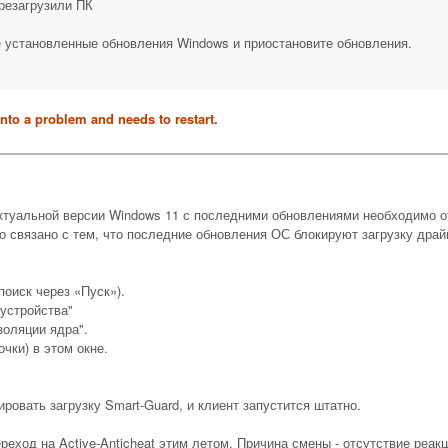
ерезагрузили ПК
е установленные обновления Windows и приостановите обновления.
into a problem and needs to restart.
 актуальной версии Windows 11 с последними обновлениями необходимо 
о связано с тем, что последние обновления ОС блокируют загрузку драй
поиск через «Пуск»).
 устройства"
золяции ядра".
чки) в этом окне.
ровать загрузку Smart-Guard, и клиент запустится штатно.
еход на Active-Anticheat этим летом. Причина смены - отсутствие реакц