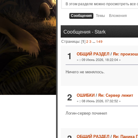
В этом разделе можно просмотреть все
Сообщения
Темы
Вложения
Сообщения - Stark
Страницы: [
1
]
2
3
...
149
1
ОБЩИЙ РАЗДЕЛ
/
Re: произош
«
09 Июнь 2026, 18:22:04 »
:
Ничего не менялось.
2
ОШИБКИ
/
Re: Сервер лежит
«
08 Июнь 2026, 07:32:52 »
:
Логин-сервер починил
ОБЩИЙ РАЗДЕЛ
/
Re: Паника 