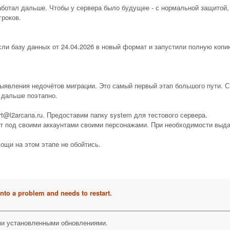
аботал дальше. Чтобы у сервера было будущее - с нормальной защитой,
гроков.
ли базу данных от 24.04.2026 в новый формат и запустили полную копи
выявления недочётов миграции. Это самый первый этап большого пути. 
 дальше поэтапно.
t@l2arcana.ru. Предоставим папку system для тестового сервера.
ет под своими аккаунтами своими персонажами. При необходимости выд
ощи на этом этапе не обойтись.
into a problem and needs to restart.
еми установленными обновлениями.