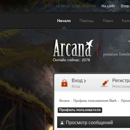
08 Август 2026, 08:54:39
На сайт
l2top
Начало
Помощь
Поиск
Кал
Онлайн сейчас:
2078
Вход
>
Регист
Вход
Регистрац
Arcana
»
Профиль пользователя Stark
»
Просм
Профиль пользователя
Просмотр сообщений