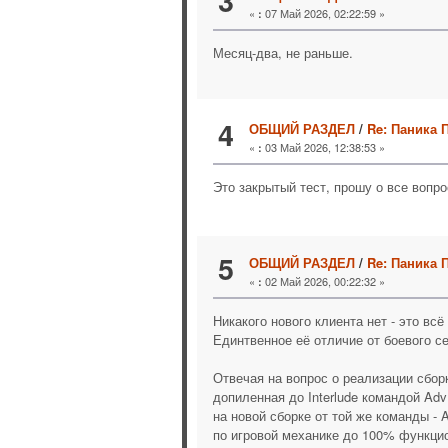
3
«
07 Май 2026, 02:22:59 »
:
Месяц-два, не раньше.
4
ОБЩИЙ РАЗДЕЛ
/
Re: Паника 
«
03 Май 2026, 12:38:53 »
:
Это закрытый тест, прошу о все вопро
5
ОБЩИЙ РАЗДЕЛ
/
Re: Паника 
«
02 Май 2026, 00:22:32 »
:
Никакого нового клиента нет - это вс
Единтвенное её отличие от боевого сер
Отвечая на вопрос о реализации сборк
допиленная до Interlude командой Ad
на новой сборке от той же команды - 
по игровой механике до 100% функцио