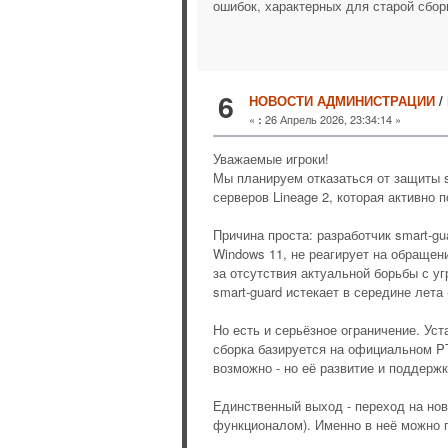
ошибок, характерных для старой сборк
6
НОВОСТИ АДМИНИСТРАЦИИ
/
«
26 Апрель 2026, 23:34:14 »
:
Уважаемые игроки!
Мы планируем отказаться от защиты s
серверов Lineage 2, которая активно 
Причина проста: разработчик smart-g
Windows 11, не реагирует на обращен
за отсутствия актуальной борьбы с уг
smart-guard истекает в середине лет
Но есть и серьёзное ограничение. Уст
сборка базируется на официальном PT
возможно - но её развитие и поддерж
Единственный выход - переход на нов
функционалом). Именно в неё можно п