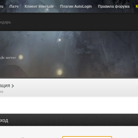
.ru
Патч
Клиент Interlude
Плагин AutoLogin
Правила форума
К
ндарь
рация
>
ия
ход