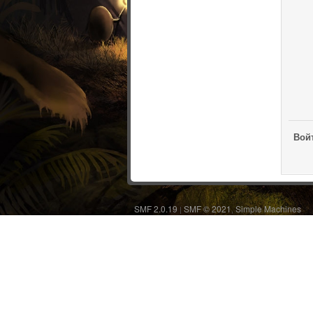
Войт
SMF 2.0.19
SMF © 2021
Simple Machines
|
,