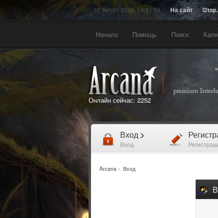
07 Август 2026, 15:51:55
На сайт
l2top
Начало
Помощь
Поиск
Кале
Онлайн сейчас:
2252
Вход
>
Регист
Вход
Регистрац
Arcana
»
Вход
В