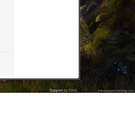
Support
by Stark