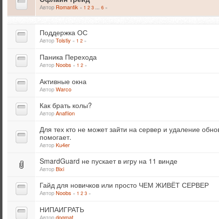
Автор
Romantik
«
1
2
3
6
»
...
Поддержка ОС
Автор
Tolstiy
«
1
2
»
Паника Перехода
Автор
Noobs
«
1
2
»
Активные окна
Автор
Warco
Как брать колы?
Автор
Anaflion
Для тех кто не может зайти на сервер и удаление обн
помогает.
Автор
Ku4er
SmardGuard не пускает в игру на 11 винде
Автор
Bixi
Гайд для новичков или просто ЧЕМ ЖИВЁТ СЕРВЕР
Автор
Noobs
«
1
2
3
»
НИПАИГРАТЬ
Автор
dogmat