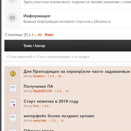
Здесь опытные игроки могут поделится своими знаниями с нови
Информация
Важная информация интернет-портала L2Arcana.ru
Страницы: [
1
]
2
3
...
86
Вниз
Тема
/
Автор
0 Пользователей и 1 Гость просматривают этот раздел.
Для Приходящих на сервер(или часто задаваемые
Автор
Аламез
«
1
2
3
50
»
...
Получение ПА
Автор
BigaloBOOM
«
1
2
3
12
»
...
Старт новичка в 2019 году
Автор
Ikra
«
1
2
3
»
интерфейс более поздних хроник
Автор
easyrider
«
1
2
3
10
»
...
Офлаин треид