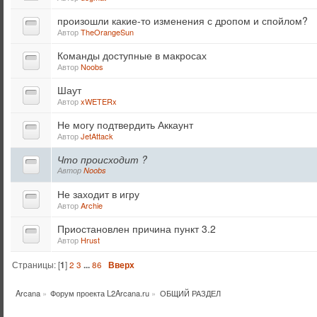
произошли какие-то изменения с дропом и спойлом?
Автор
TheOrangeSun
Команды доступные в макросах
Автор
Noobs
Шаут
Автор
xWETERx
Не могу подтвердить Аккаунт
Автор
JetAttack
Что происходит ?
Автор
Noobs
Не заходит в игру
Автор
Archie
Приостановлен причина пункт 3.2
Автор
Hrust
Страницы: [
1
]
2
3
...
86
Вверх
Arcana
»
Форум проекта L2Arcana.ru
»
ОБЩИЙ РАЗДЕЛ