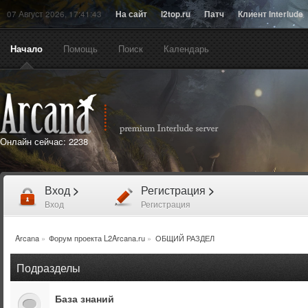
07 Август 2026, 17:41:43
На сайт
l2top.ru
Патч
Клиент Interlude
Начало
Помощь
Поиск
Календарь
Онлайн сейчас:
2238
Вход
>
Регистрация
>
Вход
Регистрация
Arcana
»
Форум проекта L2Arcana.ru
»
ОБЩИЙ РАЗДЕЛ
Подразделы
База знаний