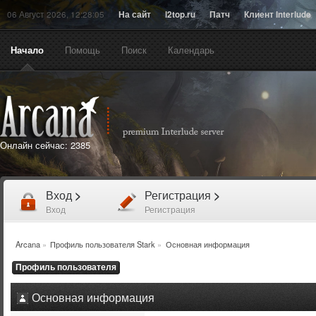
06 Август 2026, 12:28:05
На сайт
l2top.ru
Патч
Клиент Interlude
Начало
Помощь
Поиск
Календарь
Онлайн сейчас:
2385
Вход
>
Регистрация
>
Вход
Регистрация
Arcana
»
Профиль пользователя Stark
»
Основная информация
Профиль пользователя
Основная информация