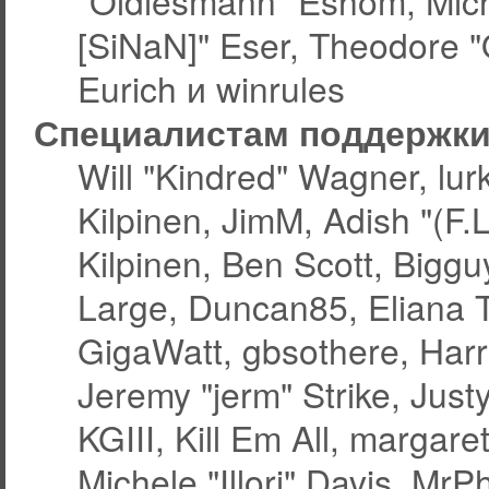
"Oldiesmann" Eshom, Micha
[SiNaN]" Eser, Theodore "
Eurich и winrules
Специалистам поддержк
Will "Kindred" Wagner, lurk
Kilpinen, JimM, Adish "(F.L
Kilpinen, Ben Scott, Bigg
Large, Duncan85, Eliana 
GigaWatt, gbsothere, Harr
Jeremy "jerm" Strike, Jus
KGIII, Kill Em All, margare
Michele "Illori" Davis, MrPh