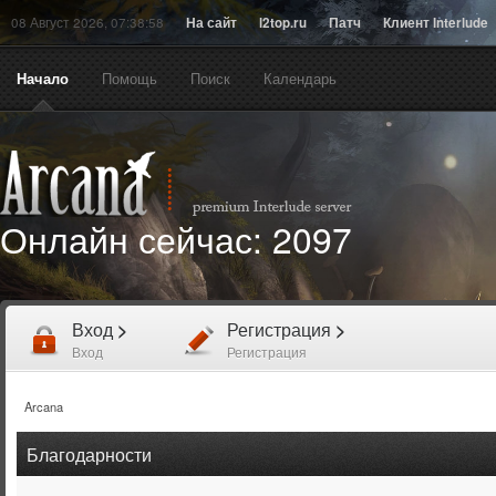
08 Август 2026, 07:38:58
На сайт
l2top.ru
Патч
Клиент Interlude
Начало
Помощь
Поиск
Календарь
Онлайн сейчас:
2097
Вход
>
Регистрация
>
Вход
Регистрация
Arcana
Благодарности