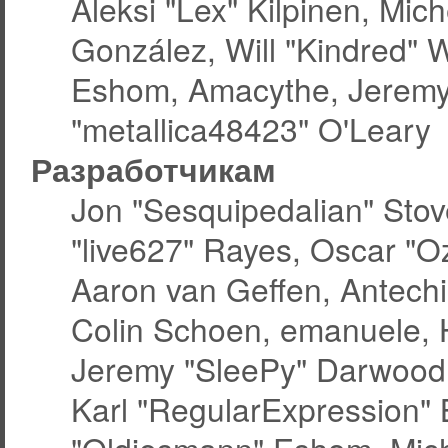
Aleksi "Lex" Kilpinen, Miche
González, Will "Kindred" 
Eshom, Amacythe, Jeremy
"metallica48423" O'Leary
Разработчикам
Jon "Sesquipedalian" Stov
"live627" Rayes, Oscar "
Aaron van Geffen, Antechin
Colin Schoen, emanuele, 
Jeremy "SleePy" Darwood
Karl "RegularExpression"