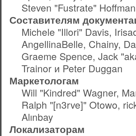
Steven "Fustrate" Hoffman
Составителям документа
Michele "Illori" Davis, Ir
AngellinaBelle, Chainy, Da
Graeme Spence, Jack "aka
Trainor и Peter Duggan
Маркетологам
Will "Kindred" Wagner, Ma
Ralph "[n3rve]" Otowo, ric
Alınbay
Локализаторам