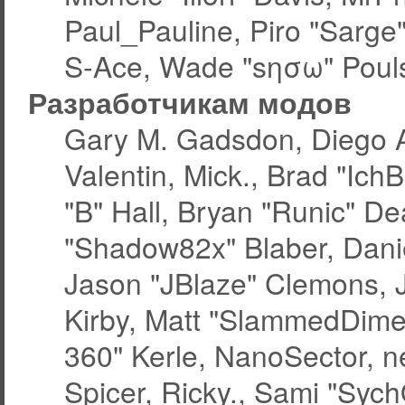
Paul_Pauline, Piro "Sarge
S-Ace, Wade "sησω" Pouls
Разработчикам модов
Gary M. Gadsdon, Diego 
Valentin, Mick., Brad "
"B" Hall, Bryan "Runic" De
"Shadow82x" Blaber, Dani
Jason "JBlaze" Clemons, J
Kirby, Matt "SlammedDime
360" Kerle, NanoSector, ne
Spicer, Ricky., Sami "Syc