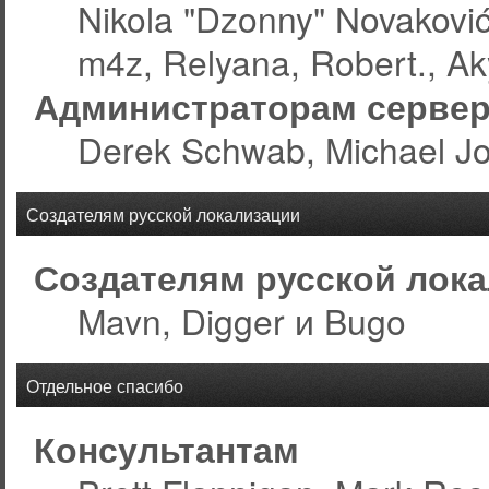
Nikola "Dzonny" Novakovi
m4z, Relyana, Robert., A
Администраторам серве
Derek Schwab, Michael Jo
Создателям русской локализации
Создателям русской лок
Mavn, Digger и Bugo
Отдельное спасибо
Консультантам