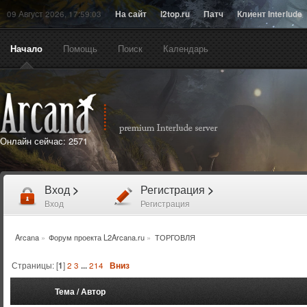
09 Август 2026, 17:59:03
На сайт
l2top.ru
Патч
Клиент Interlude
Начало
Помощь
Поиск
Календарь
Онлайн сейчас:
2571
Вход
>
Регистрация
>
Вход
Регистрация
Arcana
»
Форум проекта L2Arcana.ru
»
ТОРГОВЛЯ
Страницы: [
1
]
2
3
...
214
Вниз
Тема
/
Автор