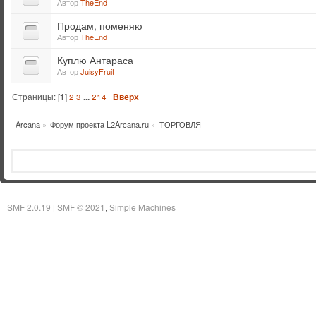
Автор
TheEnd
Продам, поменяю
Автор
TheEnd
Куплю Антараса
Автор
JuisyFruit
Страницы: [
1
]
2
3
...
214
Вверх
Arcana
»
Форум проекта L2Arcana.ru
»
ТОРГОВЛЯ
SMF 2.0.19
SMF © 2021
Simple Machines
|
,