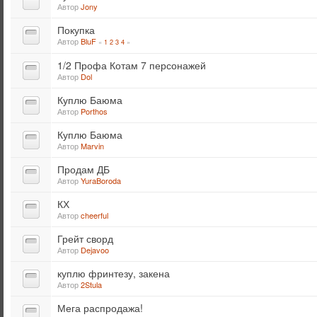
Автор
Jony
Покупка
Автор
BluF
«
1
2
3
4
»
1/2 Профа Котам 7 персонажей
Автор
Dol
Куплю Баюма
Автор
Porthos
Куплю Баюма
Автор
Marvin
Продам ДБ
Автор
YuraBoroda
КХ
Автор
cheerful
Грейт сворд
Автор
Dejavoo
куплю фринтезу, закена
Автор
2Stula
Мега распродажа!