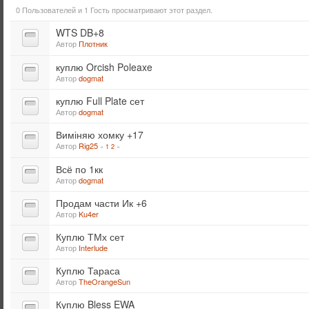
0 Пользователей и 1 Гость просматривают этот раздел.
WTS DB+8
Автор
Плотник
куплю Orcish Poleaxe
Автор
dogmat
куплю Full Plate сет
Автор
dogmat
Виміняю хомку +17
Автор
Rig25
«
1
2
»
Всё по 1кк
Автор
dogmat
Продам части Ик +6
Автор
Ku4er
Куплю ТМх сет
Автор
Interlude
Куплю Тараса
Автор
TheOrangeSun
Куплю Bless EWA