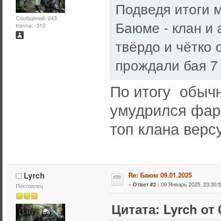
Подведя итоги м
Сообщений: 243
Баюме - клан и
Karma: -310
твёрдо и чётко 
прождали бая 7
По итогу обыч
умудрился фар
топ клана версу
Lyrch
Re: Баюм 09.01.2025
«
09 Январь 2025, 23:30:5
Ответ #2 :
Постоялец
Цитата: Lyrch от 