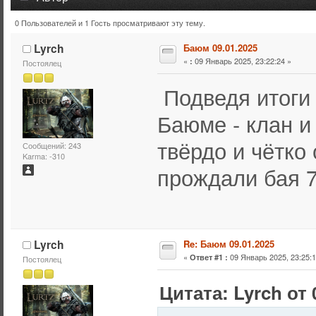
0 Пользователей и 1 Гость просматривают эту тему.
Тема: Баюм 09.01.2025 (Прочитано 12173 раз)
Lyrch
Баюм 09.01.2025
«
09 Январь 2025, 23:22:24 »
:
Постоялец
Подведя итоги 
Баюме - клан и
твёрдо и чётко
Сообщений: 243
Karma: -310
прождали бая 7
Lyrch
Re: Баюм 09.01.2025
«
09 Январь 2025, 23:25:1
Ответ #1 :
Постоялец
Цитата: Lyrch от 