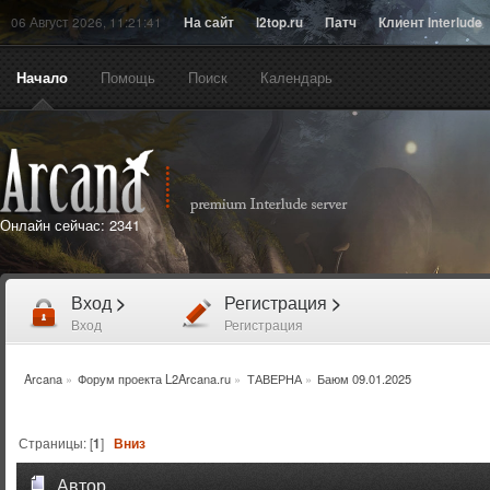
06 Август 2026, 11:21:41
На сайт
l2top.ru
Патч
Клиент Interlude
Начало
Помощь
Поиск
Календарь
Онлайн сейчас:
2341
Вход
>
Регистрация
>
Вход
Регистрация
Arcana
»
Форум проекта L2Arcana.ru
»
ТАВЕРНА
»
Баюм 09.01.2025
Страницы: [
1
]
Вниз
Автор