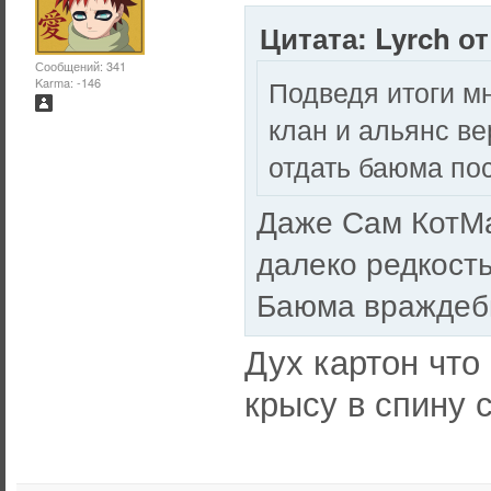
Цитата: Lyrch от
Сообщений: 341
Подведя итоги м
Karma: -146
клан и альянс ве
отдать баюма пос
Даже Сам КотМа
далеко редкост
Баюма враждебн
Дух картон что 
крысу в спину с