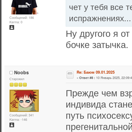
чет у тебя все 
испражнениях...
Сообщений: 186
Karma: 0
Ну другого я о
бочке затычка.
Noobs
Re: Баюм 09.01.2025
«
10 Январь 2025, 22:09:4
Ответ #8 :
Старожил
Прежде чем вз
индивида стане
путь психосекс
Сообщений: 341
Karma: -146
прегенитальной