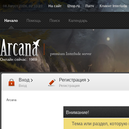
08 Август 2026, 02:33:23
На сайт
l2top.ru
Патч
Клиент Interlude
Начало
Помощь
Поиск
Календарь
Онлайн сейчас:
1969
Вход
>
Регистрация
>
Вход
Регистрация
Arcana
Внимание!
Тема или раздел, которую 