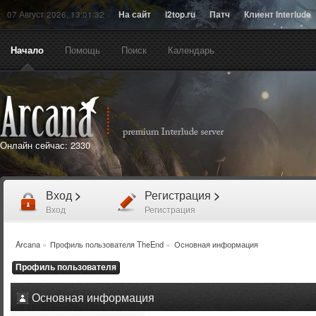
07 Август 2026, 13:01:32
На сайт
l2top.ru
Патч
Клиент Interlude
Начало
Помощь
Поиск
Календарь
Онлайн сейчас:
2330
Вход
>
Регистрация
>
Вход
Регистрация
Arcana
»
Профиль пользователя TheEnd
»
Основная информация
Профиль пользователя
Основная информация