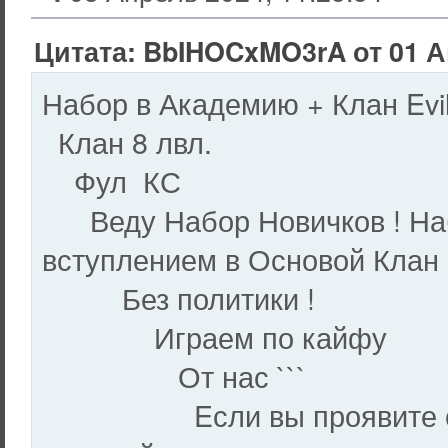
Цитата: BbIHOCxMO3rA от 01 Ап
Набор в Академию + Клан Evi
Клан 8 лвл.
Фул КС
Веду Набор Новичков ! На
вступлением в Основой Клан
Без политики !
Играем по кайфу
От нас ```
Eсли вы проявите себя а