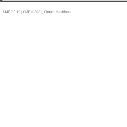
SMF 2.0.19
SMF © 2021
Simple Machines
|
,