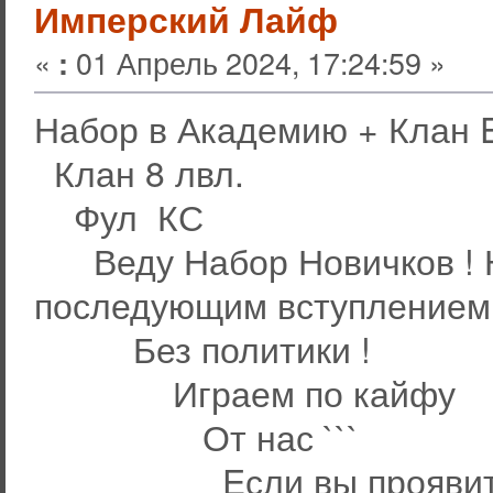
Имперский Лайф
«
01 Апрель 2024, 17:24:59 »
:
Набор в Академию + Клан E
Клан 8 лвл.
Фул КС
Веду Набор Новичков ! Н
последующим вступлением
Без политики !
Играем по кайфу
От нас ```
Eсли вы проявите себ