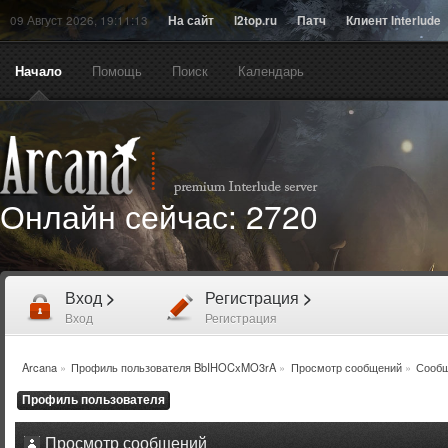
09 Август 2026, 19:11:13
На сайт
l2top.ru
Патч
Клиент Interlude
Начало
Помощь
Поиск
Календарь
Онлайн сейчас:
2720
Вход
>
Регистрация
>
Вход
Регистрация
Arcana
»
Профиль пользователя BbIHOCxMO3rA
»
Просмотр сообщений
»
Сооб
Профиль пользователя
Просмотр сообщений