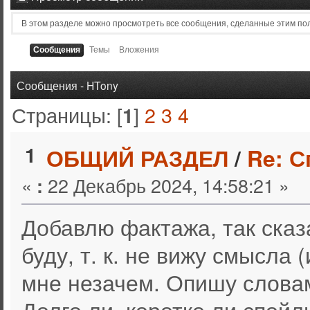
В этом разделе можно просмотреть все сообщения, сделанные этим по
Сообщения
Темы
Вложения
Сообщения - HTony
Страницы: [
]
2
3
4
1
1
ОБЩИЙ РАЗДЕЛ
/
Re: 
«
22 Декабрь 2024, 14:58:21 »
:
Добавлю фактажа, так сказ
буду, т. к. не вижу смысла 
мне незачем. Опишу слова
Долго ли, коротко ли спойл