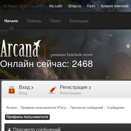
09 Август 2026, 14:10:49
На сайт
l2top.ru
Патч
Клиент Interlude
Начало
Помощь
Поиск
Календарь
Онлайн сейчас:
2468
Вход
>
Регистрация
>
Вход
Регистрация
Arcana
»
Профиль пользователя HTony
»
Просмотр сообщений
»
Сообщения
Профиль пользователя
Просмотр сообщений