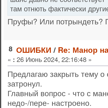
там отнють фактически други
Пруфы? Или потрындеть? П
8
ОШИБКИ
/
Re: Манор н
«
26 Июнь 2024, 22:16:48 »
:
Предлагаю закрыть тему о с
затронул.
Главный вопрос - что с ма
недо-/пере- настроено.