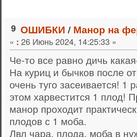
9
ОШИБКИ
/
Манор на ф
«
26 Июнь 2024, 14:25:33 »
:
Че-то все равно дичь какая
На куриц и бычков после от
очень туго засеивается! 1 р
этом харвестится 1 плод! П
манор проходит практическ
плодов с 1 моба.
Лвл чара, плода, моба в н