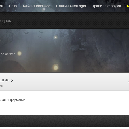
.ru
Патч
Клиент Interlude
Плагин AutoLogin
Правила форума
К
ендарь
рация
>
ия
ная информация