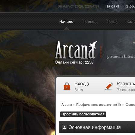
06 Август 2026, 22:54:51
На сайт
l2top
Начало
Помощь
Поиск
Кал
Онлайн сейчас:
2258
Вход
>
Регист
Вход
Регистрац
Arcana
»
Профиль пользователя mrTir
»
Основ
Профиль пользователя
Основная информация