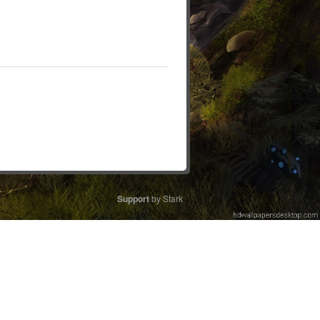
Support
by Stark