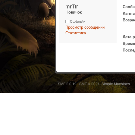
mrTir 
Сообщ
Новичок
Karma
Возра
Оффлайн
Просмотр сообщений
Статистика
Дата 
Время
После
SMF 2.0.19
SMF © 2021
Simple Machines
|
,