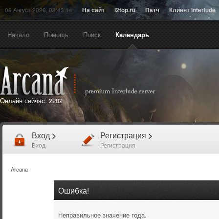
06 Август 2026, 08:43:14
На сайт
l2top.ru
Патч
Клиент Interlude
Начало
Помощь
Поиск
Календарь
Онлайн сейчас:
2202
Вход
>
Регистрация
>
Вход
Регистрация
Arcana
Ошибка!
Неправильное значение года.