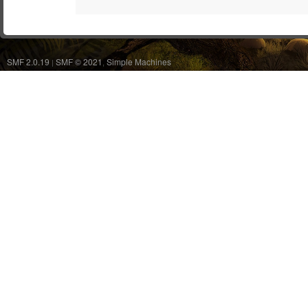
SMF 2.0.19
SMF © 2021
Simple Machines
|
,