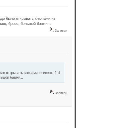
надо было открывать ключами из
сое, бресс, большой башки...
Записан
было открывать ключами из ивента? И
льшой башки...
Записан