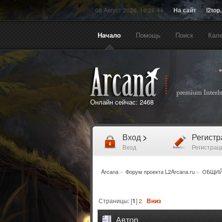
08 Август 2026, 16:26:44
На сайт
l2top
Начало
Помощь
Поиск
Кал
Онлайн сейчас:
2468
Вход
>
Регист
Вход
Регистрац
Arcana
»
Форум проекта L2Arcana.ru
»
ОБЩИЙ
Страницы: [
1
]
2
Вниз
Автор