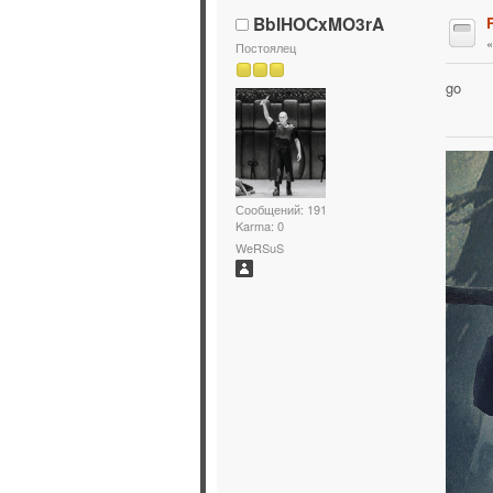
BbIHOCxMO3rA
Постоялец
go
Сообщений: 191
Karma: 0
WeRSuS