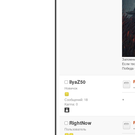
Запомни
Если тв
Победа -
IlyaZ50
Новичок
+
Сообщений: 18
Karma: 0
RightNow
Пользователь