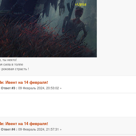
, ты некто!
оя сила в толпе
 роковая страсть !
Re: Ивент на 14 февраля!
«
09 Февраль 2024, 20:53:02 »
Ответ #3 :
Re: Ивент на 14 февраля!
«
09 Февраль 2024, 21:57:31 »
Ответ #4 :