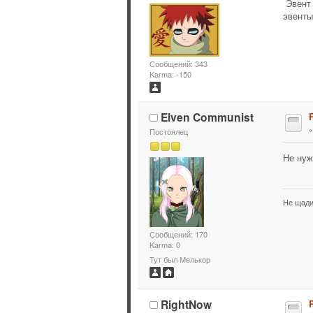
Эвент 
эвенты
Сообщений: 343
Karma: -150
Elven Communist
Постоялец
Не нуж
Не щади
Сообщений: 170
Karma: 0
Тут был Мелькор
RightNow