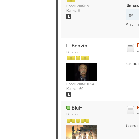
Цитата
Сообщений: 58
Karma: 0
go
А ты ч
Benzin
Ветеран
как по
Сообщений: 1024
Karma: -601
BluF
Ветеран
Дополн