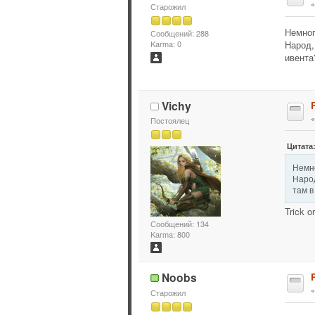
Старожил
Немно
Сообщений: 288
Народ,
Karma: 0
ивента
Vichy
Постоялец
Цитата:
Немн
Народ
там в
Trick o
Сообщений: 134
Karma: 800
Noobs
Старожил