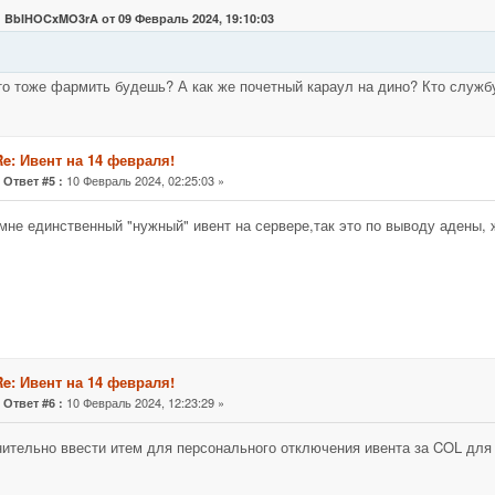
: BbIHOCxMO3rA от 09 Февраль 2024, 19:10:03
то тоже фармить будешь? А как же почетный караул на дино? Кто службу
Re: Ивент на 14 февраля!
«
10 Февраль 2024, 02:25:03 »
Ответ #5 :
 мне единственный "нужный" ивент на сервере,так это по выводу адены, ж
Re: Ивент на 14 февраля!
«
10 Февраль 2024, 12:23:29 »
Ответ #6 :
ительно ввести итем для персонального отключения ивента за COL для 