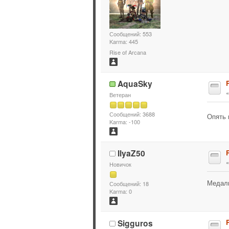
Сообщений: 553
Karma: 445
Rise of Arcana
AquaSky
Ветеран
Сообщений: 3688
Опять
Karma: -100
IlyaZ50
Новичок
Медаль
Сообщений: 18
Karma: 0
Sigguros