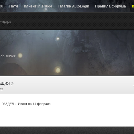
.ru
Патч
Клиент Interlude
Плагин AutoLogin
Правила форума
К
ендарь
рация
>
ия
 РАЗДЕЛ
»
Ивент на 14 февраля!