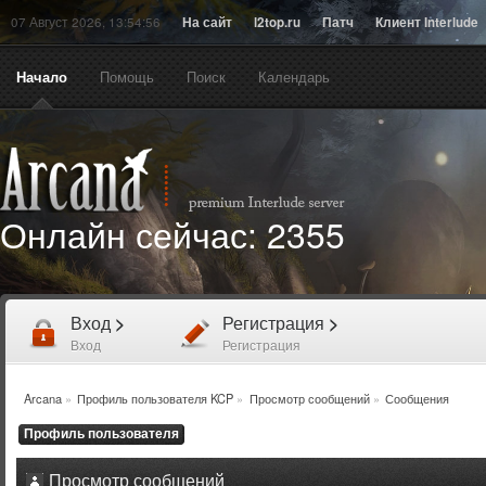
07 Август 2026, 13:54:56
На сайт
l2top.ru
Патч
Клиент Interlude
Начало
Помощь
Поиск
Календарь
Онлайн сейчас:
2355
Вход
>
Регистрация
>
Вход
Регистрация
Arcana
»
Профиль пользователя KCP
»
Просмотр сообщений
»
Сообщения
Профиль пользователя
Просмотр сообщений