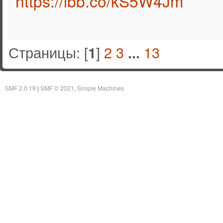
https://ibb.co/kS5W4Jm
Страницы: [
]
2
3
13
1
...
SMF 2.0.19
SMF © 2021
Simple Machines
|
,