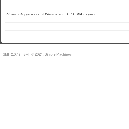
Arcana
»
Форум проекта L2Arcana.ru
»
ТОРГОВЛЯ
»
куплю
SMF 2.0.19
SMF © 2021
Simple Machines
|
,