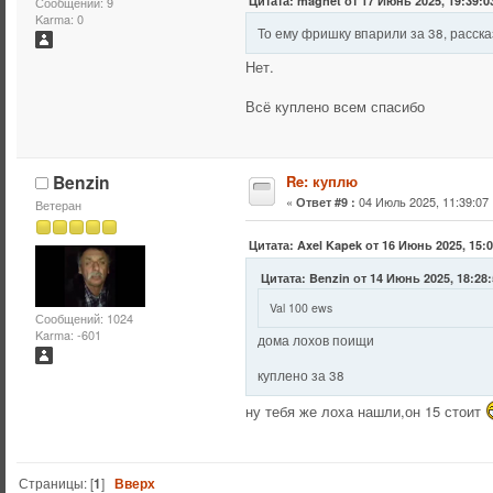
Цитата: magnet от 17 Июнь 2025, 19:39:0
Сообщений: 9
Karma: 0
То ему фришку впарили за 38, расска
Нет.
Всё куплено всем спасибо
Benzin
Re: куплю
«
04 Июль 2025, 11:39:07 
Ответ #9 :
Ветеран
Цитата: Axel Kapek от 16 Июнь 2025, 15:
Цитата: Benzin от 14 Июнь 2025, 18:28
Val 100 ews
Сообщений: 1024
Karma: -601
дома лохов поищи
куплено за 38
ну тебя же лоха нашли,он 15 стоит
Страницы: [
1
]
Вверх