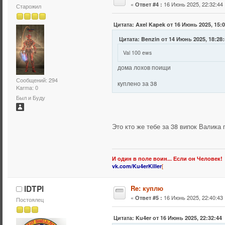
«
16 Июнь 2025, 22:32:44 
Ответ #4 :
Старожил
Цитата: Axel Kapek от 16 Июнь 2025, 15:
Цитата: Benzin от 14 Июнь 2025, 18:28
Val 100 ews
дома лохов поищи
Сообщений: 294
куплено за 38
Karma: 0
Был и Буду
Это кто же тебе за 38 випок Валика
И один в поле воин... Если он Человек!
[
vk.com/Ku4erKiller
lDTPl
Re: куплю
«
16 Июнь 2025, 22:40:43 
Ответ #5 :
Постоялец
Цитата: Ku4er от 16 Июнь 2025, 22:32:44