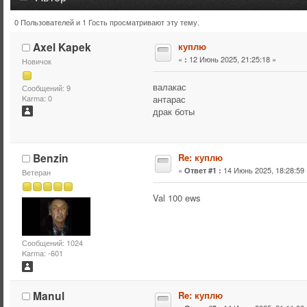
0 Пользователей и 1 Гость просматривают эту тему.
Тема: куплю (Прочитано 9971 раз)
Axel Kapek
куплю
«
12 Июнь 2025, 21:25:18 »
:
Новичок
валакас
Сообщений: 9
антарас
Karma: 0
драк боты
Benzin
Re: куплю
«
14 Июнь 2025, 18:28:59 
Ответ #1 :
Ветеран
Val 100 ews
Сообщений: 1024
Karma: -601
Manul
Re: куплю