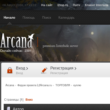
08 Август 2026, 17:49:19
На сайт
l2top.ru
Патч
Клиент Interlude
Начало
Помощь
Поиск
Календарь
Онлайн сейчас:
2391
Вход
>
Регистрация
>
Вход
Регистрация
Arcana
»
Форум проекта L2Arcana.ru
»
ТОРГОВЛЯ
»
куплю
Страницы: [
1
]
Вниз
Автор