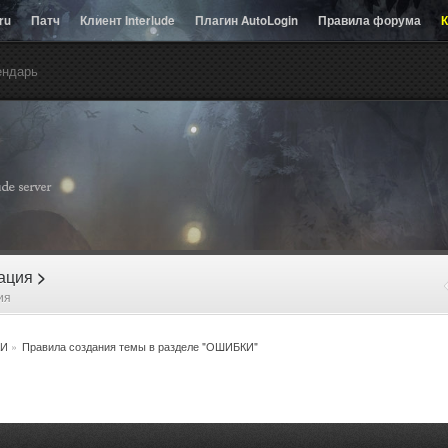
.ru
Патч
Клиент Interlude
Плагин AutoLogin
Правила форума
К
ендарь
рация
>
ия
И
»
Правила создания темы в разделе "ОШИБКИ"