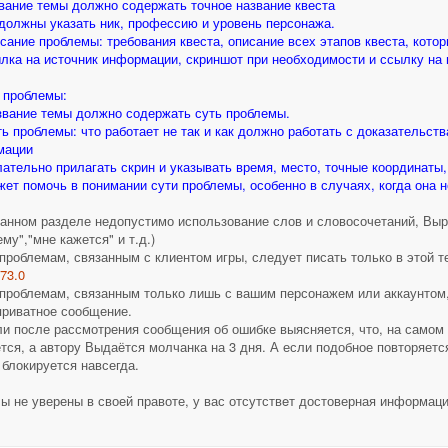
звание темы должно содержать точное название квеста
 должны указать ник, профессию и уровень персонажа.
исание проблемы: требования квеста, описание всех этапов квеста, кото
ылка на источник информации, скриншот при необходимости и ссылку на и
 проблемы:
азвание темы должно содержать суть проблемы.
уть проблемы: что работает не так и как должно работать с доказательст
мации
лательно прилагать скрин и указывать время, место, точные координаты,
жет помочь в понимании сути проблемы, особенно в случаях, когда она н
данном разделе недопустимо использование слов и словосочетаний, Вы
ему","мне кажется" и т.д.)
 проблемам, связанным с клиентом игры, следует писать только в этой 
973.0
 проблемам, связанным только лишь с вашим персонажем или аккаунтом
приватное сообщение.
ли после рассмотрения сообщения об ошибке выясняется, что, на самом д
тся, а автору Выдаётся молчанка на 3 дня. А если подобное повторяетс
 блокируется навсегда.
ы не уверены в своей правоте, у вас отсутствeт достоверная информаци