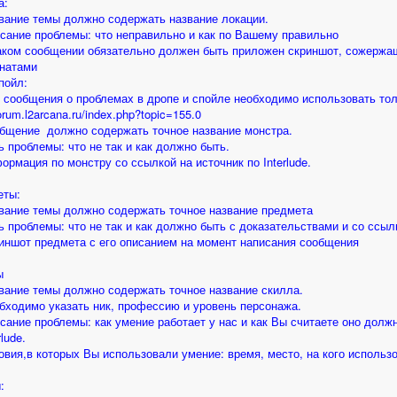
а:
звание темы должно содержать название локации.
исание проблемы: что неправильно и как по Вашему правильно
таком сообщении обязательно должен быть приложен скриншот, сожержащ
натами
пойл:
я сообщения о проблемах в дропе и спойле необходимо использовать тол
forum.l2arcana.ru/index.php?topic=155.0
общение должно содержать точное название монстра.
ть проблемы: что не так и как должно быть.
формация по монстру со ссылкой на источник по Interlude.
еты:
звание темы должно содержать точное название предмета
ть проблемы: что не так и как должно быть с доказательствами и со ссылк
риншот предмета с его описанием на момент написания сообщения
ы
звание темы должно содержать точное название скилла.
обходимо указать ник, профессию и уровень персонажа.
исание проблемы: как умение работает у нас и как Вы считаете оно долж
rlude.
ловия,в которых Вы использовали умение: время, место, на кого использо
: