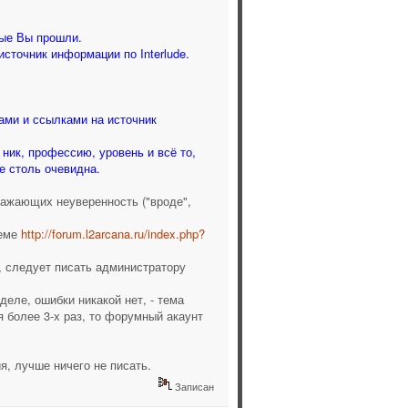
рые Вы прошли.
сточник информации по Interlude.
вами и ссылками на источник
 ник, профессию, уровень и всё то,
е столь очевидна.
ражающих неуверенность ("вроде",
теме
http://forum.l2arcana.ru/index.php?
, следует писать администратору
еле, ошибки никакой нет, - тема
я более 3-х раз, то форумный акаунт
я, лучше ничего не писать.
Записан