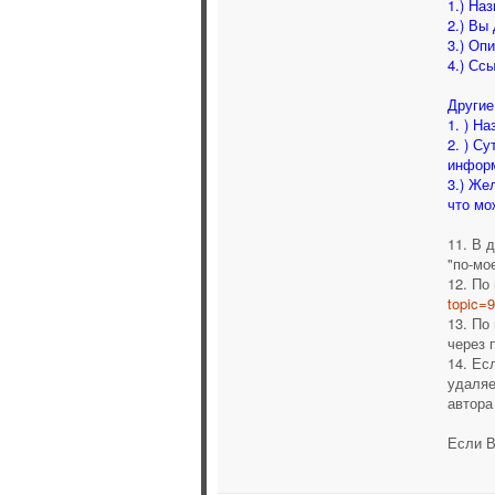
1.) На
2.) Вы
3.) Оп
4.) Сс
Другие
1. ) Н
2. ) С
инфор
3.) Же
что мо
11. В 
"по-мо
12. По
topic=
13. По
через 
14. Ес
удаляе
автора
Если В