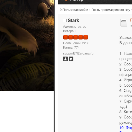
0 Пользователей и 1 Гость просматривают эту 
Тема: Правила создания темы 
Stark
Администратор
Ветеран
Уважае
В данн
Сообщений: 2230
Karma: 774
1. Наз
support@l2arcana.ru
процес
2. Соо
3. Соо
официа
4. Игр
5. Соо
6. Соз
ошибок
7. Скр
т.д.)
8. Кат
9. Соо
руково
10. Фо