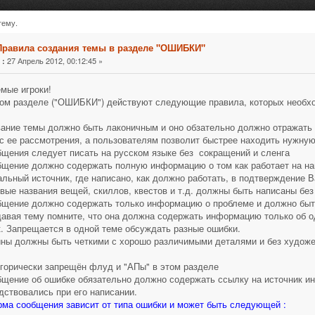
тему.
в разделе "ОШИБКИ" (Прочитано 28474 раз)
Правила создания темы в разделе "ОШИБКИ"
«
27 Апрель 2012, 00:12:45 »
:
мые игроки!
ом разделе ("ОШИБКИ") действуют следующие правила, которых необх
вание темы должно быть лаконичным и оно обзательно должно отражать 
с ее рассмотрения, а пользователям позволит быстрее находить нужну
бщения следует писать на русском языке без сокращений и сленга
бщение должно содержать полную информацию о том как работает на на
льный источник, где написано, как должно работать, в подтверждение 
овые названия вещей, скиллов, квестов и т.д. должны быть написаны без
бщение должно содержать только информацию о проблеме и должно быть
давая тему помните, что она должна содержать информацию только об 
. Запрещается в одной теме обсуждать разные ошибки.
ины должны быть четкими с хорошо различимыми деталями и без художес
егорически запрещён флуд и "АПы" в этом разделе
бщение об ошибке обязательно должно содержать ссылку на источник и
дствовались при его написании.
рма сообщения зависит от типа ошибки и может быть следующей :