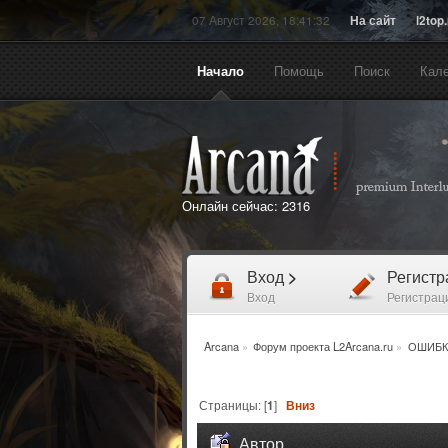
07 Август 2026, 18:41:32
На сайт
l2top
Начало
Помощь
Поиск
Кал
Онлайн сейчас:
2316
Вход
>
Регист
Вход
Регистрац
Arcana
»
Форум проекта L2Arcana.ru
»
ОШИБК
Страницы: [
1
]
Вниз
Автор