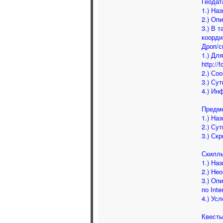
Геодат
1.) На
2.) Оп
3.) В 
коорди
Дроп/с
1.) Дл
http://
2.) Со
3.) Су
4.) Ин
Предм
1.) На
2.) Су
3.) Ск
Скилл
1.) На
2.) Не
3.) Оп
по Inte
4.) Ус
Квесты