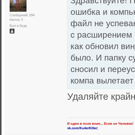
ошибка и компью
Сообщений: 294
файл не успева
Karma: 0
Был и Буду
c расширением 
как обновил вин
было. И папку с
сносил и переу
компа вылетает
Удаляйте край
И один в поле воин... Если он Человек!
[
vk.com/Ku4erKiller