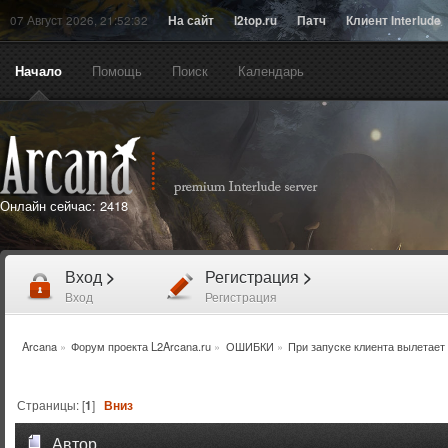
07 Август 2026, 21:52:32
На сайт
l2top.ru
Патч
Клиент Interlude
Начало
Помощь
Поиск
Календарь
Онлайн сейчас:
2418
Вход
>
Регистрация
>
Вход
Регистрация
Arcana
»
Форум проекта L2Arcana.ru
»
ОШИБКИ
»
При запуске клиента вылетает
Страницы: [
1
]
Вниз
Автор