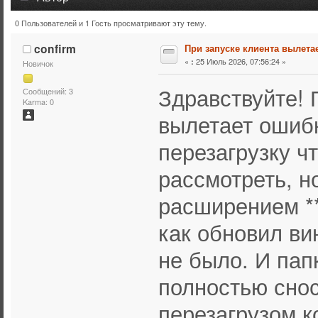
0 Пользователей и 1 Гость просматривают эту тему.
Тема: При запуске клиента вылетает ошибка (Прочитано
confirm
При запуске клиента вылета
«
25 Июль 2026, 07:56:24 »
:
Новичок
Здравствуйте! 
Сообщений: 3
Karma: 0
вылетает ошибк
перезагрузку ч
рассмотреть, н
расширением **
как обновил ви
не было. И пап
полностью сно
перезагрузом к