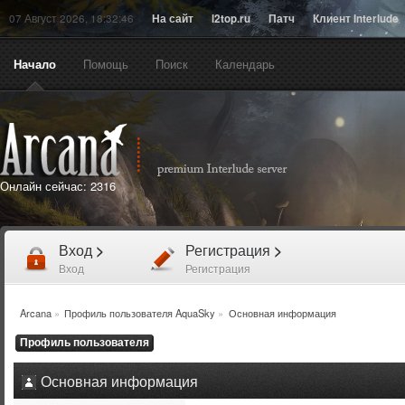
07 Август 2026, 18:32:46
На сайт
l2top.ru
Патч
Клиент Interlude
Начало
Помощь
Поиск
Календарь
Онлайн сейчас:
2316
Вход
>
Регистрация
>
Вход
Регистрация
Arcana
»
Профиль пользователя AquaSky
»
Основная информация
Профиль пользователя
Основная информация