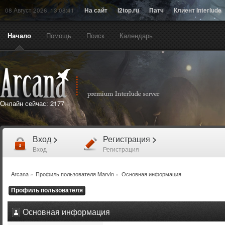
08 Август 2026, 13:08:41
На сайт
l2top.ru
Патч
Клиент Interlude
Начало
Помощь
Поиск
Календарь
Онлайн сейчас:
2177
Вход
>
Регистрация
>
Вход
Регистрация
Arcana
»
Профиль пользователя Marvin
»
Основная информация
Профиль пользователя
Основная информация