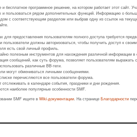
 бесплатное программное решение, на котором работает этот сайт. Уч
х и пользоваться рядом дополнительных функций. Информацию о больш
ядом с соответствующим разделом или выбрав одну из ссылок на текуще
йте.
х для предоставления пользователям полного доступа требуется предв
и пользователи должны авторизоваться, чтобы получить доступ к своим
еля есть свой личный профиль.
чайно полезным инструментов для нахождения различной информации в 
ация сообщений, как суть форума, позволяет пользователям выражать 
спользовать различные BB-теги.
ели могут обмениваться личными сообщениями.
 списке перечисляются все пользователи форума.
т отслеживать в календаре события, праздники и дни рождения.
ются наиболее популярные особенности SMF.
зовании SMF ищите в
Wiki-документации
. На странице
Благодарности
пер