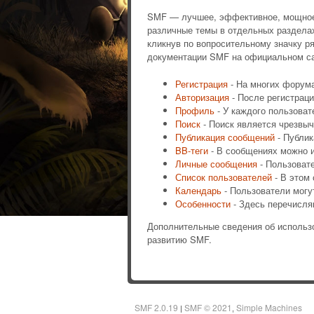
SMF — лучшее, эффективное, мощное и
различные темы в отдельных раздела
кликнув по вопросительному значку р
документации SMF на официальном са
Регистрация
- На многих форума
Авторизация
- После регистраци
Профиль
- У каждого пользоват
Поиск
- Поиск является чрезвы
Публикация сообщений
- Публик
BB-теги
- В сообщениях можно и
Личные сообщения
- Пользоват
Список пользователей
- В этом
Календарь
- Пользователи могу
Особенности
- Здесь перечисля
Дополнительные сведения об исполь
развитию SMF.
SMF 2.0.19
SMF © 2021
Simple Machines
|
,