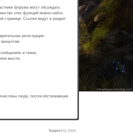
астники форума могут обсуждать
инстве этих функций можно найти,
й странице. Ссылки ведут в раздел
арительная регистрация.
 аккаунтам.
сообщениях и темах.
свои мысли.
ечислены люди, поспособствовавшие
Support
by Stark