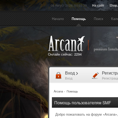
08 Август 2026, 00:03:39
На сайт
l2top
Начало
Помощь
Поиск
Кал
Онлайн сейчас:
2294
Вход
>
Регист
Вход
Регистрац
Arcana
»
Помощь
Помощь пользователям SMF
Добро пожаловать на форум «Arcana»,