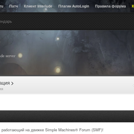
.ru
Патч
Клиент Interlude
Плагин AutoLogin
Правила форума
К
ендарь
рация
>
ия
 работающий на движке Simple Machines® Forum (SMF)!