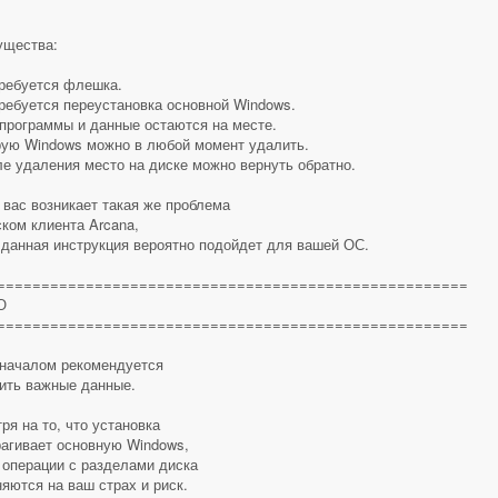
ущества:
ребуется флешка.
ребуется переустановка основной Windows.
программы и данные остаются на месте.
ую Windows можно в любой момент удалить.
е удаления место на диске можно вернуть обратно.
 вас возникает такая же проблема
ском клиента Arcana,
 данная инструкция вероятно подойдет для вашей ОС.
=====================================================
О
=====================================================
началом рекомендуется
ить важные данные.
ря на то, что установка
рагивает основную Windows,
операции с разделами диска
яются на ваш страх и риск.