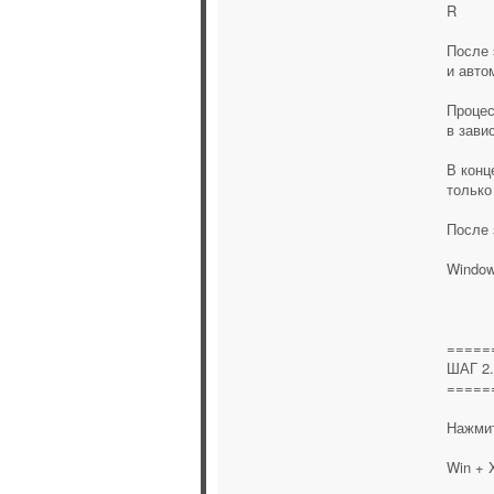
R
После 
и авто
Процес
в зави
В конц
только
После 
Window
=====
ШАГ 2
=====
Нажми
Win + 