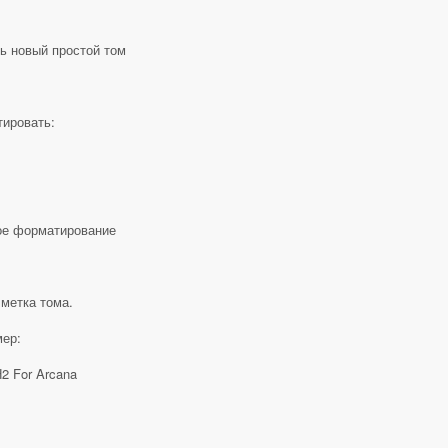
ь новый простой том
ировать:
ое форматирование
метка тома.
ер:
2 For Arcana