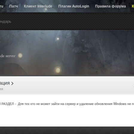
.ru
Патч
Клиент Interlude
Плагин AutoLogin
Правила форума
К
ендарь
рация
>
ия
 РАЗДЕЛ
»
Для тех кто не может зайти на сервер и удаление обновления Windows не п