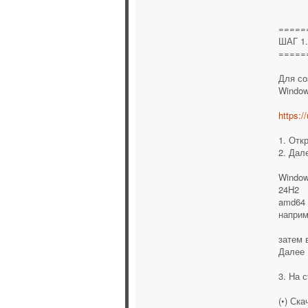
=====
ШАГ 1
=====
Для со
Window
https:/
1. Отк
2. Дал
Window
24H2
amd64 
наприм
затем 
Далее 
3. На 
(•) Ска