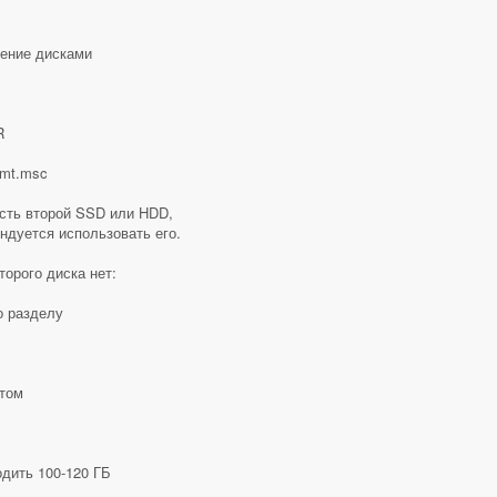
ение дисками
R
mt.msc
сть второй SSD или HDD,
ндуется использовать его.
торого диска нет:
 разделу
том
дить 100-120 ГБ