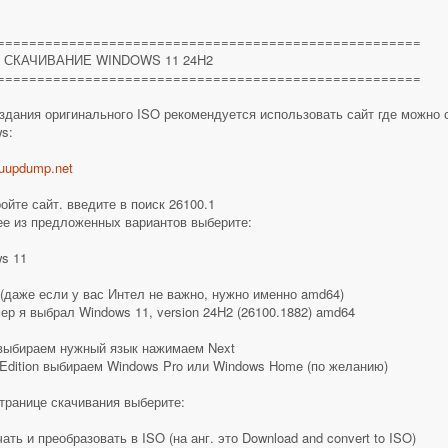
=====================================================
. СКАЧИВАНИЕ WINDOWS 11 24H2
=====================================================
здания оригинального ISO рекомендуется использовать сайт где можно 
s:
/uupdump.net
ройте сайт. введите в поиск 26100.1
ее из предложенных вариантов выберите:
s 11
(даже если у вас Интел не важно, нужно именно amd64)
ер я выбрал Windows 11, version 24H2 (26100.1882) amd64
выбираем нужный язык нажимаем Next
Edition выбираем Windows Pro или Windows Home (по желанию)
странице скачивания выберите:
чать и преобразовать в ISO (на анг. это Download and convert to ISO)