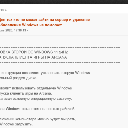
тему.
ти на сервер и удаление обновления Windows не помогает. 
Для тех кто не может зайти на сервер и удаление
обновления Windows не помогает.
ль 2026, 17:38:13 »
=====================================================
ОВКА ВТОРОЙ ОС WINDOWS 11 24H2
АПУСКА КЛИЕНТА ИГРЫ НА ARCANA
=====================================================
 инструкция позволяет установить вторую Windows
ельный раздел диска.
зволит использовать отдельную Windows
пуска клиента игры на Arcana,
рагивая основную операционную систему.
ая Windows останется полностью рабочей.
лючении компьютера можно будет выбрать,
Windows загрузить.