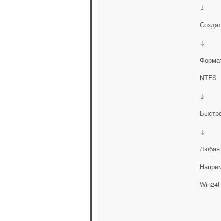
↓
Создат
↓
Формат
NTFS
↓
Быстр
↓
Любая 
Наприм
Win24H