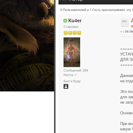
0 Пользователей и 1 Гость просматривают эту 
Тема: Для тех кто не может зай
Ku4er
Старожил
«
04 Ию
:
=====
УСТАН
ДЛЯ З
=====
Сообщений: 294
Karma: 1
Данная
на отд
Был и Буду
Это по
для за
не зат
Основн
При вк
какую 