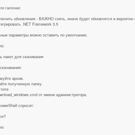
те галочки:
ключить обновления - ВАЖНО снять, иначе будет обновлятся и вероятно
тегрировать .NET Framework 3.5
ные параметры можно оставить по умолчанию.
те:
ь пакет для скачивания
скачивания:
акуйте архив.
ойте полученную папку.
стите
wnload_windows.cmd от имени администратора.
owerShell спросит:
ce?
те: