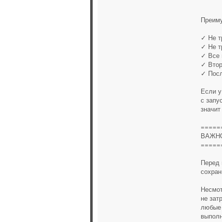
Преим
✓ Не т
✓ Не т
✓ Все 
✓ Втор
✓ Посл
Если у
с запу
значит
=====
ВАЖН
=====
Перед 
сохран
Несмот
не зат
любые 
выполн