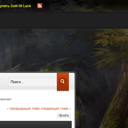
упить Coin Of Luck
омогает.
« предыдущая тема
следующая тема »
ПЕЧАТЬ