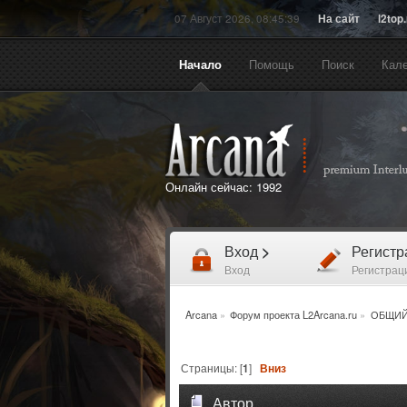
07 Август 2026, 08:45:39
На сайт
l2top
Начало
Помощь
Поиск
Кал
Онлайн сейчас:
1992
Вход
>
Регист
Вход
Регистрац
Arcana
»
Форум проекта L2Arcana.ru
»
ОБЩИЙ
Страницы: [
1
]
Вниз
Автор