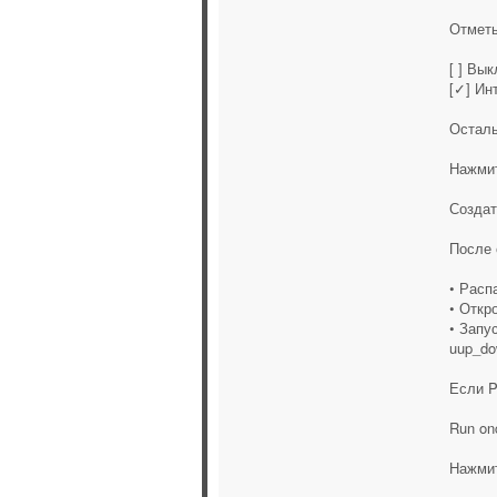
Отметь
[ ] Вы
[✓] Ин
Осталь
Нажми
Создат
После 
• Расп
• Откр
• Запу
uup_do
Если P
Run on
Нажми