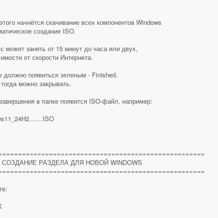
этого начнётся скачивание всех компонентов Windows
матическое создание ISO.
с может занять от 15 минут до часа или двух,
симости от скорости Интернета.
е должно появиться зеленым - Finished.
 тогда можно закрывать.
завершения в папке появится ISO-файл, например:
s11_24H2.......ISO
=====================================================
. СОЗДАНИЕ РАЗДЕЛА ДЛЯ НОВОЙ WINDOWS
=====================================================
те:
X