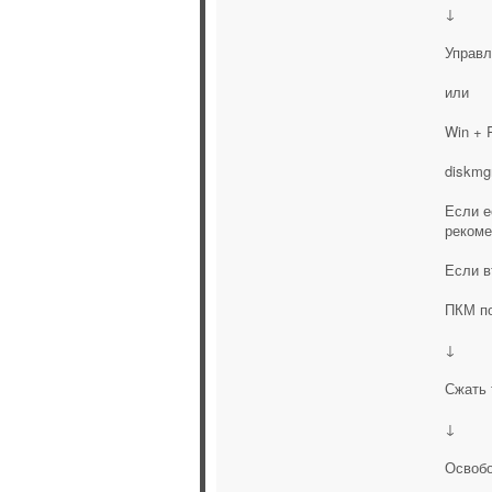
↓
Управл
или
Win + 
diskmg
Если е
рекоме
Если в
ПКМ по
↓
Сжать 
↓
Освобо