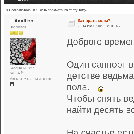
0 Пользователей и 1 Гость просматривают эту тему.
Тема: Как брать колы? (Прочитано 2286 раз)
Anaflion
Как брать колы?
«
14 Июнь 2026, 12:01:16 »
:
Постоялец
Доброго време
Один саппорт в
Сообщений: 215
детстве ведьма
Karma: 0
Миг между светом и тенью...
пола.
Чтобы снять ве
найти десять 
На счастье есть