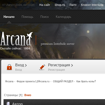
07 Август 2026, 04:03:25
На сайт
l2top.ru
Патч
Клиент Interlude
Начало
Помощь
Поиск
Календарь
Онлайн сейчас:
1864
Вход
>
Регистрация
>
Вход
Регистрация
Arcana
»
Форум проекта L2Arcana.ru
»
ОБЩИЙ РАЗДЕЛ
»
Как брать колы?
Страницы: [
1
]
Вниз
Автор