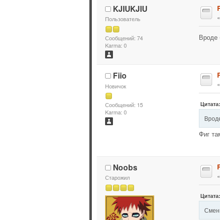
KJIUKJIU
Пользователь
Вроде 
Сообщений: 74
Karma: 0
Fiio
Новичок
Цитата:
Сообщений: 15
Karma: 0
Вроде
Фиг та
Noobs
Старожил
Цитата:
Смени