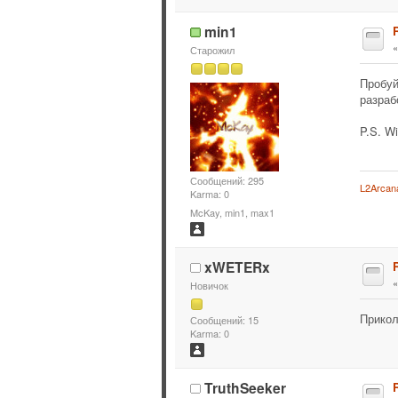
min1
Старожил
Пробуй
разраб
P.S. W
Сообщений: 295
L2Arcan
Karma: 0
McKay, min1, max1
xWETERx
Новичок
Прикол
Сообщений: 15
Karma: 0
TruthSeeker