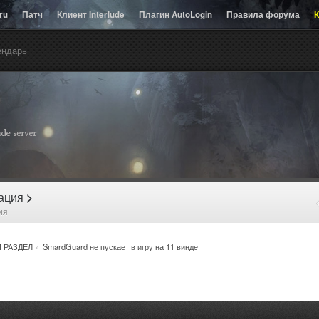
.ru
Патч
Клиент Interlude
Плагин AutoLogin
Правила форума
К
ендарь
рация
>
ия
 РАЗДЕЛ
»
SmardGuard не пускает в игру на 11 винде