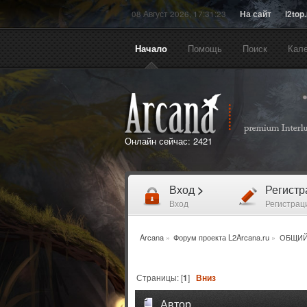
08 Август 2026, 17:31:23
На сайт
l2top
Начало
Помощь
Поиск
Кал
Онлайн сейчас:
2421
Вход
>
Регист
Вход
Регистрац
Arcana
»
Форум проекта L2Arcana.ru
»
ОБЩИЙ
Страницы: [
1
]
Вниз
Автор