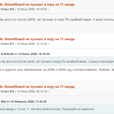
Re: SmardGuard не пускает в игру на 11 винде
«
12 Июль 2026, 19:19:30 »
Ответ #10 :
бы все,что после 24Н2 ,не пускает в игру.По крайней мере, 3 раза откат
Re: SmardGuard не пускает в игру на 11 винде
«
13 Июль 2026, 15:13:34 »
Ответ #11 :
 KJIUKJIU от 12 Июль 2026, 19:19:30
 бы все,что после 24Н2 ,не пускает в игру.По крайней мере, 3 раза откатывал
м я удалил все обновление за 2026 и 2025 год соответсивенно. Кайнен Э
Re: SmardGuard не пускает в игру на 11 винде
«
14 Июль 2026, 05:14:19 »
Ответ #12 :
 Bixi от 16 Февраль 2026, 11:43:24
ла винду с 10 на 11. Не могу войти в игру. Пожалуйста помогите.