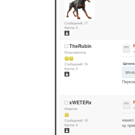
Сообщений: 17
Karma: 0
TheRubin
Пользователь
Цитата
Сообщений: 74
Karma: 0
Windo
Переза
xWETERx
Новичок
нашел 
Сообщений: 15
ну пря
Karma: 0