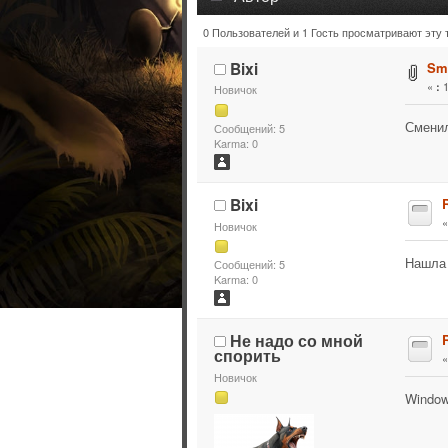
0 Пользователей и 1 Гость просматривают эту 
Тема: SmardGuard не пускает в 
Bixi
Sma
«
1
:
Новичок
Сменил
Сообщений: 5
Karma: 0
Bixi
Новичок
Нашла 
Сообщений: 5
Karma: 0
Не надо со мной
спорить
Новичок
Window