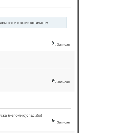
ем, как и с актив античитом
Записан
Записан
уска (непомню)спасибо!
Записан