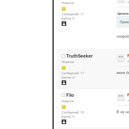
Новичок
Цитата
Сообщений: 17
Karma: 0
Прико
попроб
TruthSeeker
Новичок
меня б
Сообщений: 17
Karma: 0
Fiio
Новичок
В ну н
Сообщений: 15
Karma: 0