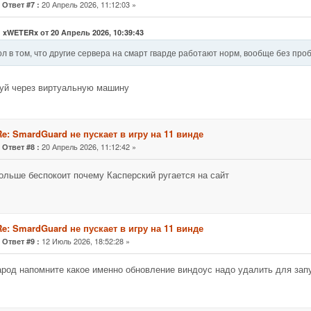
«
20 Апрель 2026, 11:12:03 »
Ответ #7 :
: xWETERx от 20 Апрель 2026, 10:39:43
л в том, что другие сервера на смарт гварде работают норм, вообще без пробл
уй через виртуальную машину
Re: SmardGuard не пускает в игру на 11 винде
«
20 Апрель 2026, 11:12:42 »
Ответ #8 :
ольше беспокоит почему Касперский ругается на сайт
Re: SmardGuard не пускает в игру на 11 винде
«
12 Июль 2026, 18:52:28 »
Ответ #9 :
арод напомните какое именно обновление виндоус надо удалить для зап