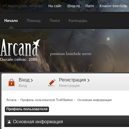
07 Август 2026, 10:40:43
На сайт
l2top.ru
Патч
Клиент Interlude
Начало
Помощь
Поиск
Календарь
Онлайн сейчас:
2089
Вход
>
Регистрация
>
Вход
Регистрация
Arcana
»
Профиль пользователя TruthSeeker
»
Основная информация
Профиль пользователя
Основная информация