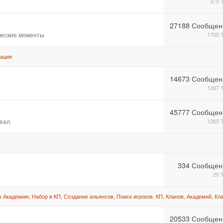
370 
27188 Сообщен
ические моменты
1705 
ация
14673 Сообщен
1297 
45777 Сообщен
еал.
1265 
334 Сообщен
20 
в Академию
,
Набор в КП
,
Создание альянсов
,
Поиск игроков, КП, Кланов, Академий
,
Кл
20533 Сообщен