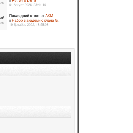
в
Re: WTS DB+8
Тем
01 Август 2026, 23:41:10
Последний ответ
от
AKM
ий
в
Набор в академию клана G...
Тем
19 Декабрь 2022, 18:55:08