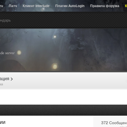
.ru
Патч
Клиент Interlude
Плагин AutoLogin
Правила форума
К
ендарь
рация
>
ия
ИИ
372 Сообщен