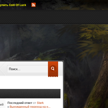
упить Coin Of Luck
Последний ответ
от
Stark
ий
в
Вынужденный переход на н...