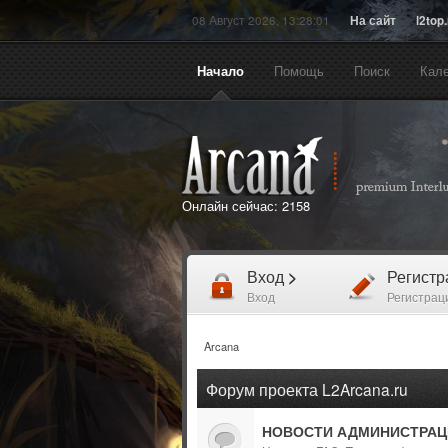
08 Август 2026, 13:28:01
На сайт
l2top
Начало
Помощь
Поиск
Кал
Онлайн сейчас:
2158
Вход
>
Регист
Вход
Регистрац
Arcana
Форум проекта L2Arcana.ru
НОВОСТИ АДМИНИСТРАЦ