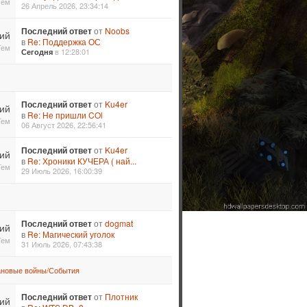
Тем
26 Апрель 2026, 23:34:14
Последний ответ
от
Noobs
ий
в
Re: Поддержка ОС
Тем
в 12:28:01
Сегодня
Последний ответ
от
Ku4er
ий
в
Re: Не пришли COl
Тем
06 Август 2026, 22:56:41
Последний ответ
от
Ku4er
ий
в
Re: Хроники КУЧЕРА ( най...
Тем
29 Июль 2026, 16:00:39
Последний ответ
от
dogmat
ий
в
Re: Магический уголок
Тем
31 Июль 2026, 07:43:38
ановые войны/События
Последний ответ
от
Плотник
ий