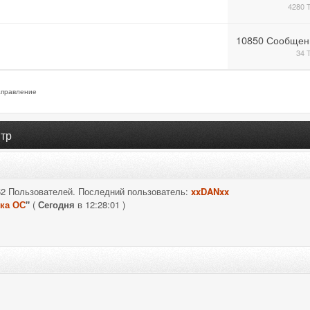
4280 
10850 Сообщен
34 
правление
тр
52 Пользователей. Последний пользователь:
xxDANxx
ка ОС
"
(
Сегодня
в 12:28:01 )