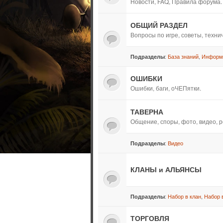
Новости, FAQ, Правила форума.
ОБЩИЙ РАЗДЕЛ
Вопросы по игре, советы, техн
:
База знаний
,
Информ
Подразделы
ОШИБКИ
Ошибки, баги, оЧЕПятки.
ТАВЕРНА
Общение, споры, фото, видео, р
:
Видео
Подразделы
КЛАНЫ и АЛЬЯНСЫ
:
Набор в клан
,
Набор 
Подразделы
ТОРГОВЛЯ