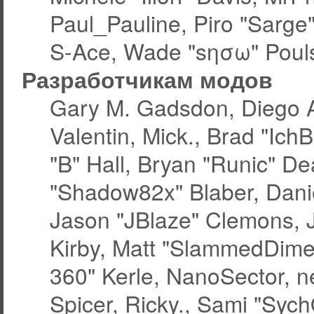
Paul_Pauline, Piro "Sarge
S-Ace, Wade "sησω" Pouls
Разработчикам модов
Gary M. Gadsdon, Diego 
Valentin, Mick., Brad "
"B" Hall, Bryan "Runic" De
"Shadow82x" Blaber, Dani
Jason "JBlaze" Clemons, J
Kirby, Matt "SlammedDime
360" Kerle, NanoSector, ne
Spicer, Ricky., Sami "Syc