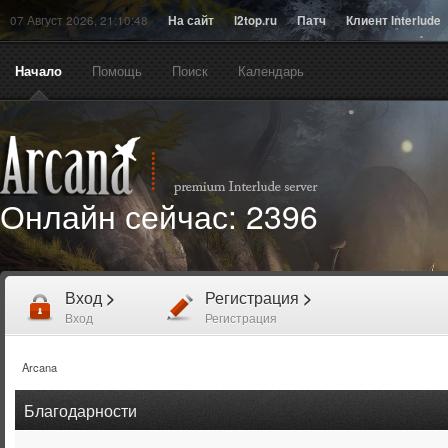
07 Август 2026, 21:10:48
На сайт
l2top.ru
Патч
Клиент Interlude
Начало
Помощь
Поиск
Календарь
Онлайн сейчас:
2396
Вход
>
Регистрация
>
Вход
Регистрация
Arcana
Благодарности