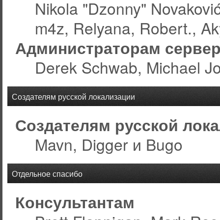
Nikola "Dzonny" Novakovi
m4z, Relyana, Robert., A
Администраторам серве
Derek Schwab, Michael Jo
Создателям русской локализации
Создателям русской лок
Mavn, Digger и Bugo
Отдельное спасибо
Консультантам