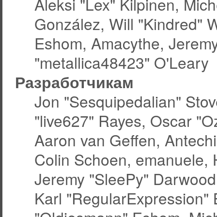
Aleksi "Lex" Kilpinen, Miche
González, Will "Kindred" 
Eshom, Amacythe, Jeremy
"metallica48423" O'Leary
Разработчикам
Jon "Sesquipedalian" Stov
"live627" Rayes, Oscar "
Aaron van Geffen, Antechin
Colin Schoen, emanuele, 
Jeremy "SleePy" Darwood
Karl "RegularExpression"