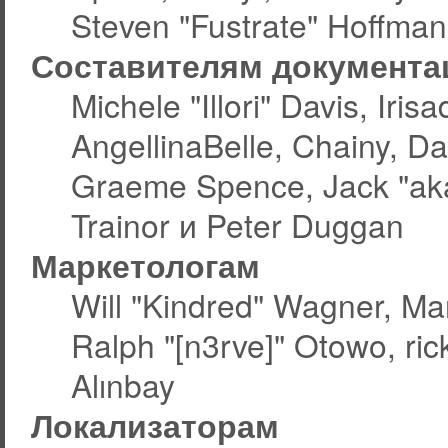
Steven "Fustrate" Hoffman
Составителям документа
Michele "Illori" Davis, Ir
AngellinaBelle, Chainy, Da
Graeme Spence, Jack "aka
Trainor и Peter Duggan
Маркетологам
Will "Kindred" Wagner, Ma
Ralph "[n3rve]" Otowo, ric
Alınbay
Локализаторам