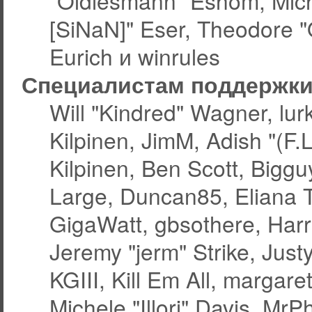
"Oldiesmann" Eshom, Micha
[SiNaN]" Eser, Theodore "
Eurich и winrules
Специалистам поддержк
Will "Kindred" Wagner, lurk
Kilpinen, JimM, Adish "(F.L
Kilpinen, Ben Scott, Bigg
Large, Duncan85, Eliana 
GigaWatt, gbsothere, Harr
Jeremy "jerm" Strike, Jus
KGIII, Kill Em All, margare
Michele "Illori" Davis, MrPh