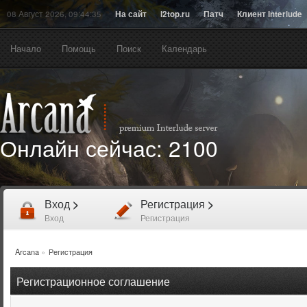
08 Август 2026, 09:44:35
На сайт
l2top.ru
Патч
Клиент Interlude
Начало
Помощь
Поиск
Календарь
Онлайн сейчас:
2100
Вход
>
Регистрация
>
Вход
Регистрация
Arcana
»
Регистрация
Регистрационное соглашение