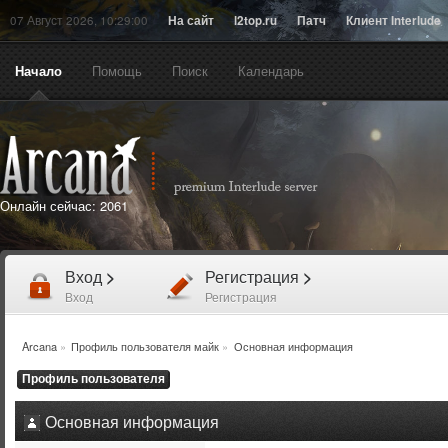
07 Август 2026, 10:29:00
На сайт
l2top.ru
Патч
Клиент Interlude
Начало
Помощь
Поиск
Календарь
Онлайн сейчас:
2061
Вход
>
Регистрация
>
Вход
Регистрация
Arcana
»
Профиль пользователя майк
»
Основная информация
Профиль пользователя
Основная информация